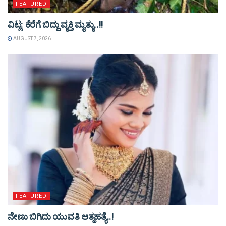
FEATURED
ವಿಟ್ಲ: ಕೆರೆಗೆ ಬಿದ್ದು ವ್ಯಕ್ತಿ ಮೃತ್ಯು..!!
AUGUST 7, 2026
FEATURED
ನೇಣು ಬಿಗಿದು ಯುವತಿ ಆತ್ಮಹತ್ಯೆ..!