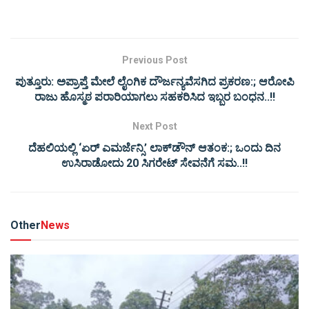
Previous Post
ಪುತ್ತೂರು: ಅಪ್ರಾಪ್ತೆ ಮೇಲೆ ಲೈಂಗಿಕ ದೌರ್ಜನ್ಯವೆಸಗಿದ ಪ್ರಕರಣ:; ಆರೋಪಿ
ರಾಜು ಹೊಸ್ಮಠ ಪರಾರಿಯಾಗಲು ಸಹಕರಿಸಿದ ಇಬ್ಬರ ಬಂಧನ..!!
Next Post
ದೆಹಲಿಯಲ್ಲಿ ‘ಏರ್​ ಎಮರ್ಜೆನ್ಸಿ’ ಲಾಕ್​ಡೌನ್ ಆತಂಕ:; ಒಂದು ದಿನ
ಉಸಿರಾಡೋದು 20 ಸಿಗರೇಟ್ ಸೇವನೆಗೆ ಸಮ..!!
Other
News