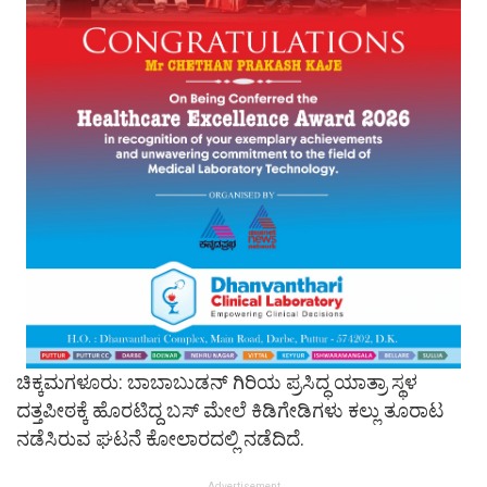
ಚಿಕ್ಕಮಗಳೂರು: ಬಾಬಾಬುಡನ್​ ಗಿರಿಯ ಪ್ರಸಿದ್ಧ ಯಾತ್ರಾ ಸ್ಥಳ
ದತ್ತಪೀಠಕ್ಕೆ ಹೊರಟಿದ್ದ ಬಸ್ ಮೇಲೆ ಕಿಡಿಗೇಡಿಗಳು ಕಲ್ಲು ತೂರಾಟ
ನಡೆಸಿರುವ ಘಟನೆ ಕೋಲಾರದಲ್ಲಿ ನಡೆದಿದೆ.
Advertisement