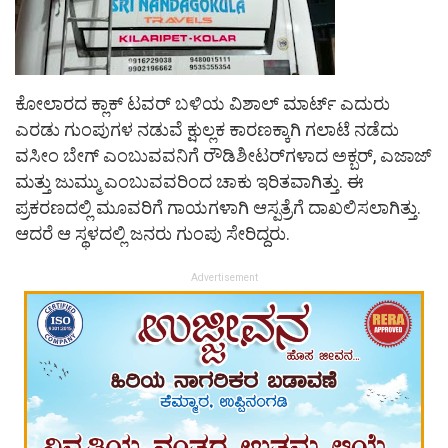
ಕೋಲಾರದ ಕ್ಲಾಕ್​ ಟವರ್​ ಬಳಿಯ ವಿಶಾಲ್​ ಮಾರ್ಟ್​ ಎದುರು
ಎರಡು ಗುಂಪುಗಳ ನಡುವೆ ಕ್ಷುಲ್ಲಕ ಕಾರಣಕ್ಕಾಗಿ ಗಲಾಟೆ ನಡೆದು
ವಸೀಂ ಬೇಗ್ ಎಂಬುವವನಿಗೆ ರೌಡಿಶೀಟರ್​ಗಳಾದ ಅಕ್ಬರ್​, ಎಜಾಜ್
ಮತ್ತು ಜುಮ್ಮು ಎಂಬುವವರಿಂದ ಚಾಕು ಇರಿತವಾಗಿತ್ತು. ಈ
ಪ್ರಕರಣದಲ್ಲಿ ಮೂವರಿಗೆ ಗಾಯಗಳಾಗಿ ಆಸ್ಪತ್ರೆಗೆ ದಾಖಲಿಸಲಾಗಿತ್ತು.
ಆದರೆ ಆ ಸ್ಥಳದಲ್ಲಿ ಜನರು ಗುಂಪು ಸೇರಿದ್ದರು.
Advertisement