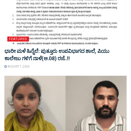
FEATURED
ಭಾರೀ ಮಳೆ ಹಿನ್ನೆಲೆ: ಪುತ್ತೂರು ಉಪವಿಭಾಗದ ಶಾಲೆ, ಪಿಯು
ಕಾಲೇಜು ಗಳಿಗೆ ನಾಳೆ(ಆ.08) ರಜೆ..!!
AUGUST 7, 2026