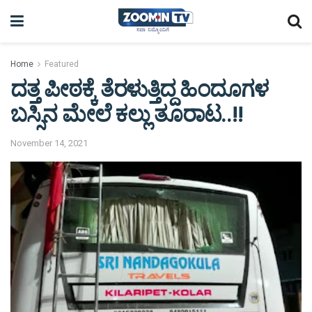
Home
Featured
ದತ್ತ ಪೀಠಕ್ಕೆ ತೆರಳುತ್ತಿದ್ದ ಹಿಂದೂಗಳ
ಬಸ್ಸಿನ ಮೇಲೆ ಕಲ್ಲು ತೂರಾಟ..!!
November 14, 2021