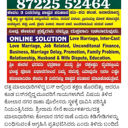
ದತ್ತ ಮಾಲಾಧಾರಿಗಳಿದ್ದ ಬಸ್​ ಅಲ್ಲಿಂದ ತಕ್ಷಣ ಹೊರಟಿತ್ತು. ಆದರೂ
ಕೂಡ ಬಸ್​ನಲ್ಲಿದ್ದ ಮೂವರಿಗೆ ಗಾಯಗಳಾಗಿದೆ. ವಿಷಯ ತಿಳಿದ
ಕೋಲಾರ ನಗರ ಠಾಣಾ ಪೊಲೀಸರು ಸ್ಥಳಕ್ಕೆ ಧಾವಿಸಿ ಪರಿಸ್ಥಿತಿ
ನಿಯಂತ್ರಿಸಿದರು. ಶ್ರೀರಾಮ ಸೇನೆ ಕಾರ್ಯಕರ್ತರು/ದತ್ತ
ಮಾಲಾಧಾರಿಗಳು ಕೋಲಾರ ನಗರ ಠಾಣೆ ಎದುರು ಕಿಡಿಗೇಡಿಗಳನ್ನು
ಬಂಧಿಸುವಂತೆ ಆಗ್ರಹಿಸಿ ಪ್ರತಿಭಟಿಸಿದರು ಎಂದು ತಿಳಿದು ಬಂದಿದೆ.