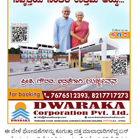
ಈ ವೇಳೆ ಘೋಷಣೆಗಳನ್ನು ಕೂಗುತ್ತಾ ದತ್ತ ಮಾಲಾಧಾರಿಗಳಿದ್ದ ಬಸ್​