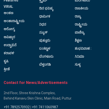
Featured
ಕ್ರೈಮ್
ಮಂಗಳೂರು
VIRAL
ದಿನ ಭವಿಷ್ಯ
ರಾಜಕೀಯ
ಅಂಕಣ
ಧಾರ್ಮಿಕ
ರಾಜ್ಯ
ಅಂತಾರಾಷ್ಟ್ರೀಯ
ನಿಧನ
ರಾಷ್ಟ್ರೀಯ
ಆರೋಗ್ಯ
ನ್ಯೂಸ್
ವಾಣಿಜ್ಯ
ಆವಿಷ್ಕಾರ
ಪುತ್ತೂರು
ಶಿಕ್ಷಣ
ಉದ್ಘಾಟನೆ
ಬಂಟ್ವಾಳ
ಶುಭವಿವಾಹ :
ಕರಾವಳಿ
ಬೆಂಗಳೂರು
ಸಿನಿಮಾ
ಕೃಷಿ
ಬೆಳ್ತಂಗಡಿ
ಸುಳ್ಯ
ಕ್ರೀಡೆ
Contact for News/Advertisements
2nd Floor, Shree Krishna Complex,
Behind Kanavu Skin Clinic, Main Road, Puttur.
+91 7892570932
|
+91 7411060987