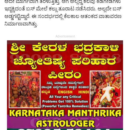
ಅದೇ ಮಾರ್ಗವಾಗಿ ತೆರಳುತ್ತಿತ್ತು. ಆಗ ಅಲ್ಲಿದ್ದ ಕೆಲವು ಕಿಡಿಗೇಡಿಗಳು
ಇದ್ದಕ್ಕಿದಂತೆ ಬಸ್​ ಮೇಲೆ ಕಲ್ಲು ತೂರಾಟ ನಡೆಸಿದರು. ಅಲ್ಲದೇ ಬಸ್
ಅಡ್ಡಗಟ್ಟಿದ್ದಾರೆ. ಈ ಸಂದರ್ಭದಲ್ಲಿ ಕೆಲಕಾಲ ಆತಂಕದ ವಾತಾವರಣ
ನಿರ್ಮಾಣವಾಗಿತ್ತು.
Advertisement