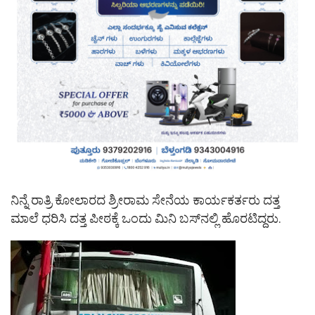
ನಿನ್ನೆ ರಾತ್ರಿ ಕೋಲಾರದ ಶ್ರೀರಾಮ ಸೇನೆಯ ಕಾರ್ಯಕರ್ತರು ದತ್ತ
ಮಾಲೆ ಧರಿಸಿ ದತ್ತ ಪೀಠಕ್ಕೆ ಒಂದು ಮಿನಿ ಬಸ್​ನಲ್ಲಿ ಹೊರಟಿದ್ದರು.