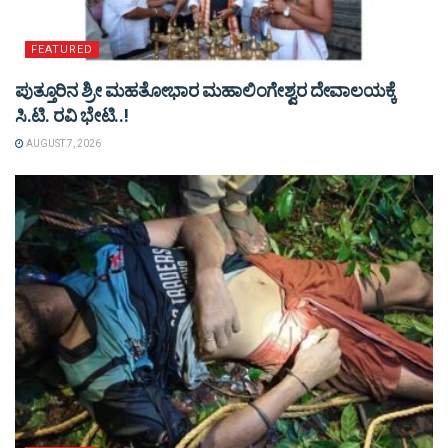
FEATURED
ಪುತ್ತೂರಿನ ಶ್ರೀ ಮಹತೋಭಾರ ಮಹಾಲಿಂಗೇಶ್ವರ ದೇವಾಲಯಕ್ಕೆ
ಸಿ.ಟಿ. ರವಿ ಭೇಟಿ..!
AUGUST 7, 2026