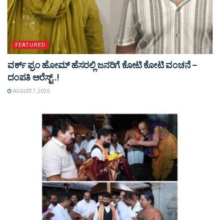
FEATURED
ವರ್ಕ್ ಫ್ರಂ ಹೋಮ್ ಹೆಸರಲ್ಲಿ ಜನರಿಗೆ ಕೋಟಿ ಕೋಟಿ ವಂಚನೆ –
ದಂಪತಿ ಅರೆಸ್ಟ್..!
AUGUST 7, 2026