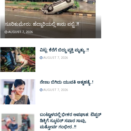
ಸೂರಿಕುಮೇರು: ಹೆದ್ದಾರಿಯಲ್ಲಿ ಕಾರು ಪಲ್ಟಿ..!!
AUGUST 7, 2026
ವಿಟ್ಲ: ಕೆರೆಗೆ ಬಿದ್ದು ವ್ಯಕ್ತಿ ಮೃತ್ಯು..!!
AUGUST 7, 2026
ನೇಣು ಬಿಗಿದು ಯುವತಿ ಆತ್ಮಹತ್ಯೆ..!
AUGUST 7, 2026
ಬಂಟ್ವಾಳದಲ್ಲಿ ಭೀಕರ ಅಪಘಾತ: ಟಿಪ್ಪರ್
ಡಿಕ್ಕಿಗೆ ಸ್ಕೂಟರ್ ಸವಾರ ಸಾವು,
ಮತ್ತೋರ್ವ ಗಂಭೀರ..!!