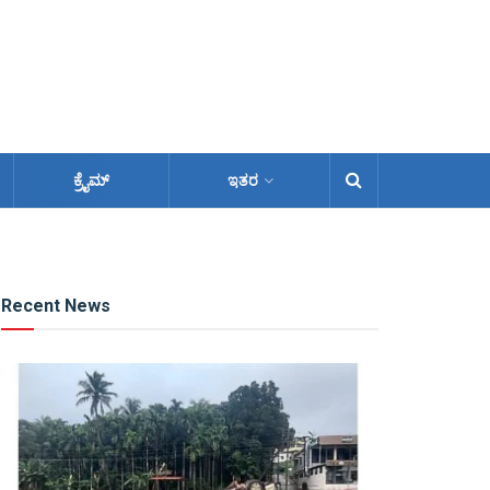
ಕ್ರೈಮ್
ಇತರ
Recent News