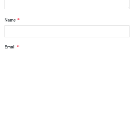
Name
*
Email
*
Website
Save my name, email, and website in this browser for the
next time I comment.