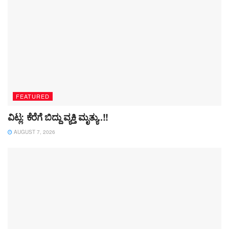
FEATURED
ವಿಟ್ಲ: ಕೆರೆಗೆ ಬಿದ್ದು ವ್ಯಕ್ತಿ ಮೃತ್ಯು..!!
AUGUST 7, 2026