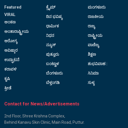
Featured
ಕ್ರೈಮ್
ಮಂಗಳೂರು
VIRAL
ದಿನ ಭವಿಷ್ಯ
ರಾಜಕೀಯ
ಅಂಕಣ
ಧಾರ್ಮಿಕ
ರಾಜ್ಯ
ಅಂತಾರಾಷ್ಟ್ರೀಯ
ನಿಧನ
ರಾಷ್ಟ್ರೀಯ
ಆರೋಗ್ಯ
ನ್ಯೂಸ್
ವಾಣಿಜ್ಯ
ಆವಿಷ್ಕಾರ
ಪುತ್ತೂರು
ಶಿಕ್ಷಣ
ಉದ್ಘಾಟನೆ
ಬಂಟ್ವಾಳ
ಶುಭವಿವಾಹ :
ಕರಾವಳಿ
ಬೆಂಗಳೂರು
ಸಿನಿಮಾ
ಕೃಷಿ
ಬೆಳ್ತಂಗಡಿ
ಸುಳ್ಯ
ಕ್ರೀಡೆ
Contact for News/Advertisements
2nd Floor, Shree Krishna Complex,
Behind Kanavu Skin Clinic, Main Road, Puttur.