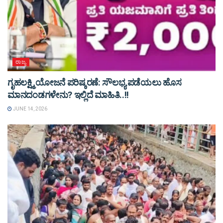
ರಾಜ್ಯ
ಗೃಹಲಕ್ಷ್ಮಿ ಯೋಜನೆ ಪರಿಷ್ಕರಣೆ: ಸೌಲಭ್ಯ ಪಡೆಯಲು ಹೊಸ
ಮಾನದಂಡಗಳೇನು? ಇಲ್ಲಿದೆ ಮಾಹಿತಿ..!!
JUNE 14, 2026