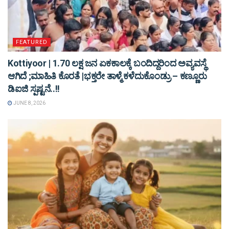
FEATURED
Kottiyoor | 1.70 ಲಕ್ಷ ಜನ ಏಕಕಾಲಕ್ಕೆ ಬಂದಿದ್ದರಿಂದ ಅವ್ಯವಸ್ಥೆ
ಆಗಿದೆ ;ಮಾಹಿತಿ ಕೊರತೆ |ಭಕ್ತರೇ ತಾಳ್ಮೆ ಕಳೆದುಕೊಂಡ್ರು – ಕಣ್ಣೂರು
ಡಿಐಜಿ ಸ್ಪಷ್ಟನೆ..!!
JUNE 8, 2026