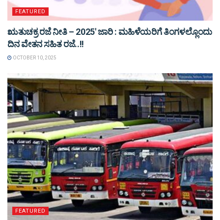
FEATURED
ಋತುಚಕ್ರ ರಜೆ ನೀತಿ – 2025′ ಜಾರಿ : ಮಹಿಳೆಯರಿಗೆ ತಿಂಗಳಲ್ಲೊಂದು
ದಿನ ವೇತನ ಸಹಿತ ರಜೆ..!!
OCTOBER 10, 2025
FEATURED