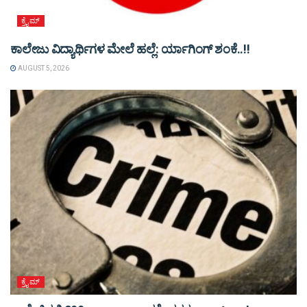
ಕ್ರೈಮ್
ಕಾಲೇಜು ವಿದ್ಯಾರ್ಥಿಗಳ ಮೇಲೆ ಹಲ್ಲೆ: ರ್ಯಾಗಿಂಗ್ ಶಂಕೆ..!!
AUGUST 5, 2026
ಕ್ರೈಮ್