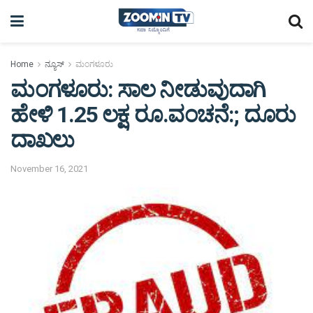
Home
ನ್ಯೂಸ್
ಮಂಗಳೂರು
ಮಂಗಳೂರು: ಸಾಲ ನೀಡುವುದಾಗಿ
ಹೇಳಿ 1.25 ಲಕ್ಷ ರೂ.ವಂಚನೆ:; ದೂರು
ದಾಖಲು
November 16, 2021