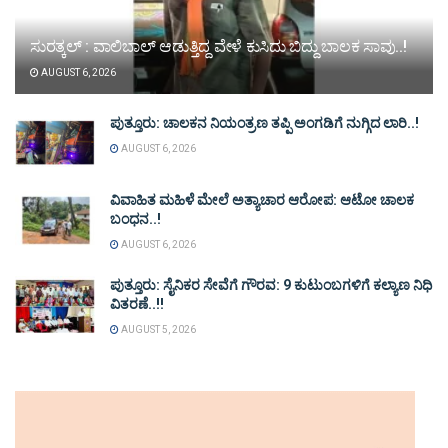
ಸುರತ್ಕಲ್ : ವಾಲಿಬಾಲ್ ಆಡುತ್ತಿದ್ದ ವೇಳೆ ಕುಸಿದು ಬಿದ್ದು ಬಾಲಕ ಸಾವು..!
AUGUST 6, 2026
ಪುತ್ತೂರು: ಚಾಲಕನ ನಿಯಂತ್ರಣ ತಪ್ಪಿ ಅಂಗಡಿಗೆ ನುಗ್ಗಿದ ಲಾರಿ..!
AUGUST 6, 2026
ವಿವಾಹಿತ ಮಹಿಳೆ ಮೇಲೆ ಅತ್ಯಾಚಾರ ಆರೋಪ: ಆಟೋ ಚಾಲಕ
ಬಂಧನ..!
AUGUST 6, 2026
ಪುತ್ತೂರು: ಸೈನಿಕರ ಸೇವೆಗೆ ಗೌರವ: 9 ಕುಟುಂಬಗಳಿಗೆ ಕಲ್ಯಾಣ ನಿಧಿ
ವಿತರಣೆ..!!
AUGUST 5, 2026