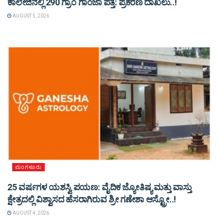
ಕಾಲೇಜಿನಲ್ಲಿ 290 ಗ್ರಾಂ ಗಾಂಜಾ ಪತ್ತೆ: ಪ್ರಕರಣ ದಾಖಲು..!
AUGUST 5, 2026
ಮಂಗಳೂರು
25 ವರ್ಷಗಳ ಯಶಸ್ವಿ ಪಯಣ: ವೈದಿಕ ಜ್ಯೋತಿಷ್ಯ ಮತ್ತು ವಾಸ್ತು
ಕ್ಷೇತ್ರದಲ್ಲಿ ವಿಶ್ವಾಸದ ಹೆಸರಾಗಿರುವ ಶ್ರೀ ಗಣೇಶಾ ಆಸ್ಟ್ರೋ..!
AUGUST 4, 2026