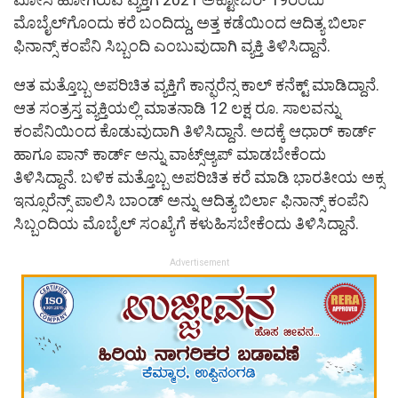
ಮೊಬೈಲ್‌ಗೊಂದು ಕರೆ ಬಂದಿದ್ದು, ಅತ್ತ ಕಡೆಯಿಂದ ಆದಿತ್ಯ ಬಿರ್ಲಾ
ಫಿನಾನ್ಸ್ ಕಂಪೆನಿ ಸಿಬ್ಬಂದಿ ಎಂಬುವುದಾಗಿ ವ್ಯಕ್ತಿ ತಿಳಿಸಿದ್ದಾನೆ.
ಆತ ಮತ್ತೊಬ್ಬ ಅಪರಿಚಿತ ವ್ಯಕ್ತಿಗೆ ಕಾನ್ಫರೆನ್ಸ ಕಾಲ್ ಕನೆಕ್ಟ್ ಮಾಡಿದ್ದಾನೆ.
ಆತ ಸಂತ್ರಸ್ತ ವ್ಯಕ್ತಿಯಲ್ಲಿ ಮಾತನಾಡಿ 12 ಲಕ್ಷ ರೂ. ಸಾಲವನ್ನು
ಕಂಪೆನಿಯಿಂದ ಕೊಡುವುದಾಗಿ ತಿಳಿಸಿದ್ದಾನೆ. ಅದಕ್ಕೆ ಆಧಾರ್ ಕಾರ್ಡ್
ಹಾಗೂ ಪಾನ್ ಕಾರ್ಡ್ ಅನ್ನು ವಾಟ್ಸ್‌ಆ್ಯಪ್ ಮಾಡಬೇಕೆಂದು
ತಿಳಿಸಿದ್ದಾನೆ. ಬಳಿಕ ಮತ್ತೊಬ್ಬ ಅಪರಿಚಿತ ಕರೆ ಮಾಡಿ ಭಾರತೀಯ ಅಕ್ಸ
ಇನ್ಸೂರೆನ್ಸ್ ಪಾಲಿಸಿ ಬಾಂಡ್ ಅನ್ನು ಆದಿತ್ಯ ಬಿರ್ಲಾ ಫಿನಾನ್ಸ್ ಕಂಪೆನಿ
ಸಿಬ್ಬಂದಿಯ ಮೊಬೈಲ್ ಸಂಖ್ಯೆಗೆ ಕಳುಹಿಸಬೇಕೆಂದು ತಿಳಿಸಿದ್ದಾನೆ.
Advertisement