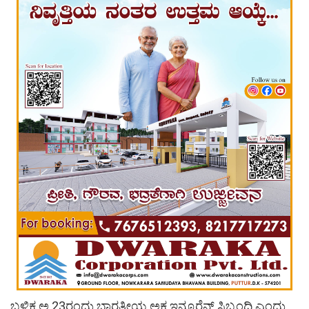
ಬಳಿಕ ಅ.23ರಂದು ಭಾರತೀಯ ಅಕ್ಸ ಇನ್ಸೂರೆನ್ಸ್ ಸಿಬ್ಬಂದಿ ಎಂದು