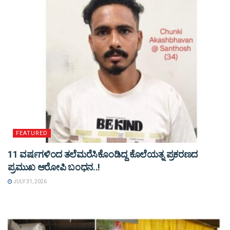
FEATURED
11 ವರ್ಷಗಳಿಂದ ತಲೆಮರೆಸಿಕೊಂಡಿದ್ದ ಕೊಲೆಯತ್ನ ಪ್ರಕರಣದ
ಪ್ರಮುಖ ಆರೋಪಿ ಬಂಧನ..!
JULY 31, 2026