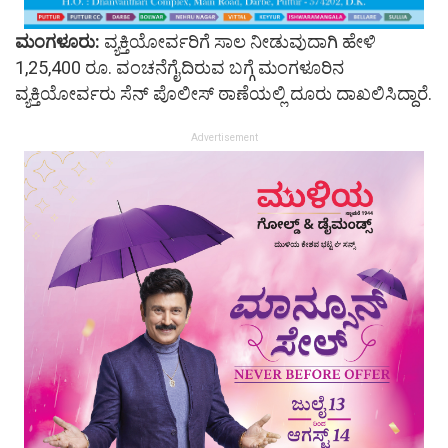
ಮಂಗಳೂರು:
ವ್ಯಕ್ತಿಯೋರ್ವರಿಗೆ ಸಾಲ ನೀಡುವುದಾಗಿ ಹೇಳಿ
1,25,400 ರೂ. ವಂಚನೆಗೈದಿರುವ ಬಗ್ಗೆ ಮಂಗಳೂರಿನ
ವ್ಯಕ್ತಿಯೋರ್ವರು ಸೆನ್ ಪೊಲೀಸ್ ಠಾಣೆಯಲ್ಲಿ ದೂರು ದಾಖಲಿಸಿದ್ದಾರೆ.
Advertisement