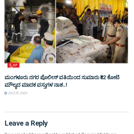
ಕ್ರೈಮ್
ಮಂಗಳೂರು ನಗರ ಪೊಲೀಸ್ ವತಿಯಿಂದ ಸುಮಾರು ₹82 ಕೋಟಿ
ಮೌಲ್ಯದ ಮಾದಕ ವಸ್ತುಗಳ ನಾಶ..!
JULY 29, 2026
Leave a Reply