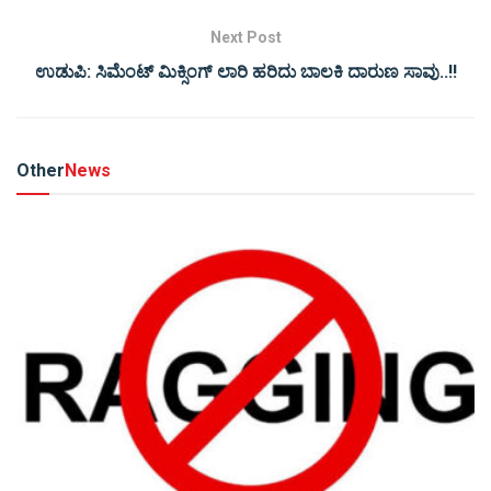
Next Post
ಉಡುಪಿ: ಸಿಮೆಂಟ್ ಮಿಕ್ಸಿಂಗ್ ಲಾರಿ ಹರಿದು ಬಾಲಕಿ ದಾರುಣ ಸಾವು..!!
Other
News