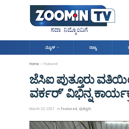
ನ್ಯೂಸ್
ರಾಜ್ಯ
Home
Featured
ಜೆಸಿಐ ಪುತ್ತೂರು ವತಿಯಿ
ವರ್ಕರ್’ ವಿಭಿನ್ನ ಕಾರ್ಯ
March 20, 2021
in
Featured
,
ಪುತ್ತೂರು