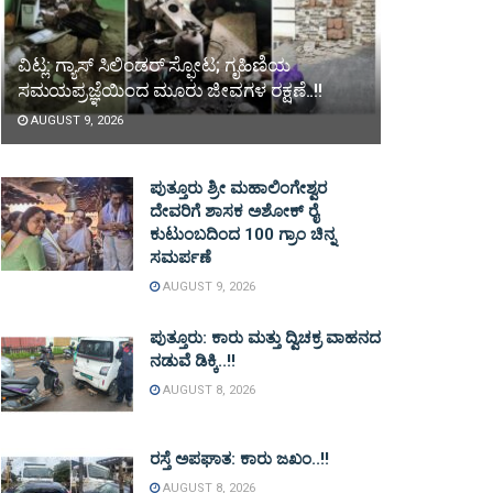
ವಿಟ್ಲ: ಗ್ಯಾಸ್ ಸಿಲಿಂಡರ್ ಸ್ಫೋಟ; ಗೃಹಿಣಿಯ
ಸಮಯಪ್ರಜ್ಞೆಯಿಂದ ಮೂರು ಜೀವಗಳ ರಕ್ಷಣೆ..!!
AUGUST 9, 2026
ಪುತ್ತೂರು ಶ್ರೀ ಮಹಾಲಿಂಗೇಶ್ವರ
ದೇವರಿಗೆ ಶಾಸಕ ಅಶೋಕ್ ರೈ
ಕುಟುಂಬದಿಂದ 100 ಗ್ರಾಂ ಚಿನ್ನ
ಸಮರ್ಪಣೆ
AUGUST 9, 2026
ಪುತ್ತೂರು: ಕಾರು ಮತ್ತು ದ್ವಿಚಕ್ರ ವಾಹನದ
ನಡುವೆ ಡಿಕ್ಕಿ..!!
AUGUST 8, 2026
ರಸ್ತೆ ಅಪಘಾತ: ಕಾರು ಜಖಂ..!!
AUGUST 8, 2026