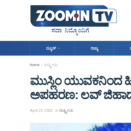
ನ್ಯೂಸ್
ರಾಜ್ಯ
Home
ರಾಷ್ಟ್ರೀಯ
ಮುಸ್ಲಿಂ ಯುವಕನಿಂದ ಹಿ
ಅಪಹರಣ: ಲವ್ ಜಿಹಾ
April 23, 2022
in
ರಾಷ್ಟ್ರೀಯ