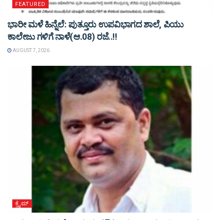
FEATURED
ಭಾರೀ ಮಳೆ ಹಿನ್ನೆಲೆ: ಪುತ್ತೂರು ಉಪವಿಭಾಗದ ಶಾಲೆ, ಪಿಯು
ಕಾಲೇಜು ಗಳಿಗೆ ನಾಳೆ(ಆ.08) ರಜೆ..!!
AUGUST 7, 2026
ಕ್ರೈಮ್