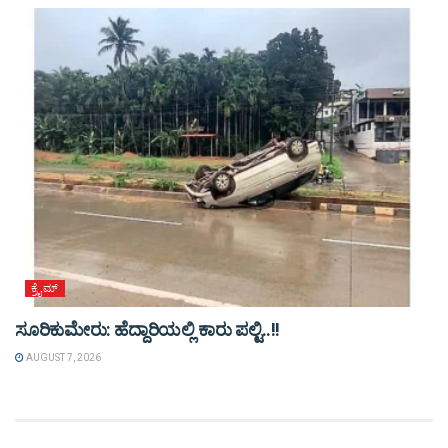
ಕ್ರೈಮ್
ಸೂರಿಕುಮೇರು: ಹೆದ್ದಾರಿಯಲ್ಲಿ ಕಾರು ಪಲ್ಟಿ..!!
AUGUST 7, 2026