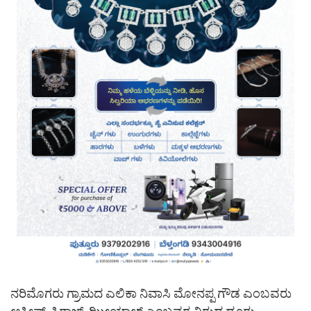
ನರಿಮೊಗರು ಗ್ರಾಮದ ಎಲಿಕಾ ನಿವಾಸಿ ಮೋನಪ್ಪ ಗೌಡ ಎಂಬವರು