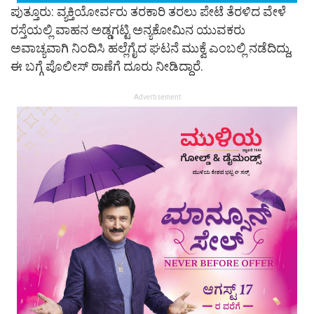
ಪುತ್ತೂರು: ವ್ಯಕ್ತಿಯೋರ್ವರು ತರಕಾರಿ ತರಲು ಪೇಟೆ ತೆರಳಿದ ವೇಳೆ
ರಸ್ತೆಯಲ್ಲಿ ವಾಹನ ಅಡ್ಡಗಟ್ಟಿ ಅನ್ಯಕೋಮಿನ ಯುವಕರು
ಅವಾಚ್ಯವಾಗಿ ನಿಂದಿಸಿ ಹಲ್ಲೆಗೈದ ಘಟನೆ ಮುಕ್ವೆ ಎಂಬಲ್ಲಿ ನಡೆದಿದ್ದು,
ಈ ಬಗ್ಗೆ ಪೊಲೀಸ್ ಠಾಣೆಗೆ ದೂರು ನೀಡಿದ್ದಾರೆ.
Advertisement