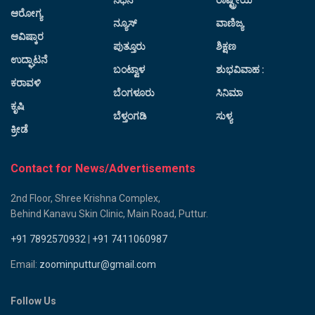
ಆರೋಗ್ಯ
ನ್ಯೂಸ್
ವಾಣಿಜ್ಯ
ಆವಿಷ್ಕಾರ
ಪುತ್ತೂರು
ಶಿಕ್ಷಣ
ಉದ್ಘಾಟನೆ
ಬಂಟ್ವಾಳ
ಶುಭವಿವಾಹ :
ಕರಾವಳಿ
ಬೆಂಗಳೂರು
ಸಿನಿಮಾ
ಕೃಷಿ
ಬೆಳ್ತಂಗಡಿ
ಸುಳ್ಯ
ಕ್ರೀಡೆ
Contact for News/Advertisements
2nd Floor, Shree Krishna Complex,
Behind Kanavu Skin Clinic, Main Road, Puttur.
+91 7892570932
|
+91 7411060987
Email:
zoominputtur@gmail.com
Follow Us