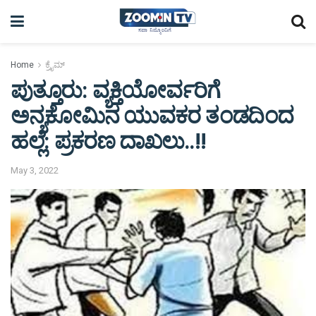
Home
ಕ್ರೈಮ್
ಪುತ್ತೂರು: ವ್ಯಕ್ತಿಯೋರ್ವರಿಗೆ
ಅನ್ಯಕೋಮಿನ ಯುವಕರ ತಂಡದಿಂದ
ಹಲ್ಲೆ: ಪ್ರಕರಣ ದಾಖಲು..!!
May 3, 2022