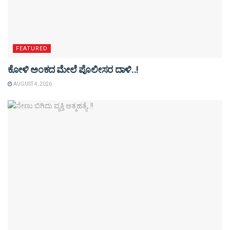
FEATURED
ಕೋಳಿ ಅಂಕದ ಮೇಲೆ ಪೊಲೀಸರ ದಾಳಿ..!
AUGUST 4, 2026