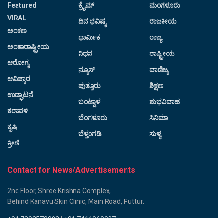
Featured
ಕ್ರೈಮ್
ಮಂಗಳೂರು
VIRAL
ದಿನ ಭವಿಷ್ಯ
ರಾಜಕೀಯ
ಅಂಕಣ
ಧಾರ್ಮಿಕ
ರಾಜ್ಯ
ಅಂತಾರಾಷ್ಟ್ರೀಯ
ನಿಧನ
ರಾಷ್ಟ್ರೀಯ
ಆರೋಗ್ಯ
ನ್ಯೂಸ್
ವಾಣಿಜ್ಯ
ಆವಿಷ್ಕಾರ
ಪುತ್ತೂರು
ಶಿಕ್ಷಣ
ಉದ್ಘಾಟನೆ
ಬಂಟ್ವಾಳ
ಶುಭವಿವಾಹ :
ಕರಾವಳಿ
ಬೆಂಗಳೂರು
ಸಿನಿಮಾ
ಕೃಷಿ
ಬೆಳ್ತಂಗಡಿ
ಸುಳ್ಯ
ಕ್ರೀಡೆ
Contact for News/Advertisements
2nd Floor, Shree Krishna Complex,
Behind Kanavu Skin Clinic, Main Road, Puttur.