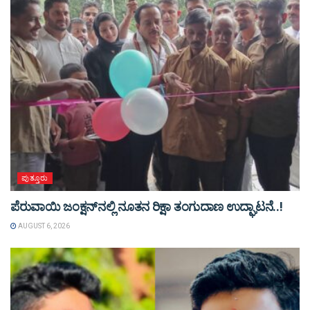
ಪುತ್ತೂರು
ಪೆರುವಾಯಿ ಜಂಕ್ಷನ್‌ನಲ್ಲಿ ನೂತನ ರಿಕ್ಷಾ ತಂಗುದಾಣ ಉದ್ಘಾಟನೆ..!
AUGUST 6, 2026