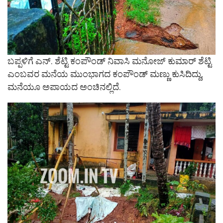
ಬಪ್ಪಳಿಗೆ ಎನ್. ಶೆಟ್ಟಿ ಕಂಪೌಂಡ್ ನಿವಾಸಿ ಮನೋಜ್ ಕುಮಾರ್ ಶೆಟ್ಟಿ
ಎಂಬವರ ಮನೆಯ ಮುಂಭಾಗದ ಕಂಪೌಂಡ್ ಮಣ್ಣು ಕುಸಿದಿದ್ದು,
ಮನೆಯೂ ಅಪಾಯದ ಅಂಚಿನಲ್ಲಿದೆ.