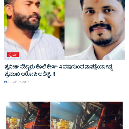
ಕ್ರೈಮ್
ಪ್ರವೀಣ್ ನೆಟ್ಟಾರು ಕೊಲೆ ಕೇಸ್‌- 4 ವರ್ಷದಿಂದ ನಾಪತ್ತೆಯಾಗಿದ್ದ
ಪ್ರಮುಖ ಆರೋಪಿ ಅರೆಸ್ಟ್‌..!!
AUGUST 6, 2026