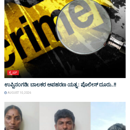
ಕ್ರೈಮ್
ಉಪ್ಪಿನಂಗಡಿ: ಬಾಲಕರ ಅಪಹರಣ ಯತ್ನ : ಪೊಲೀಸ್ ದೂರು..!!
AUGUST 10, 2026