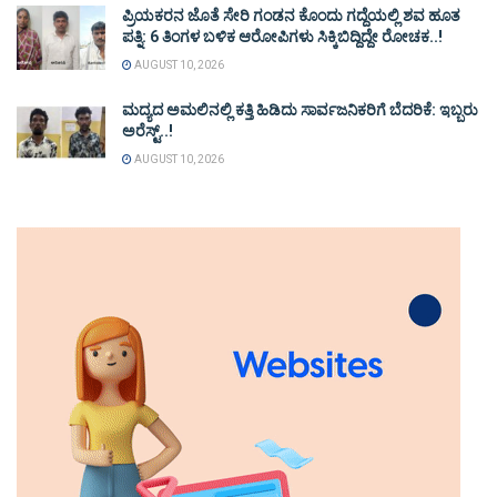
ಪ್ರಿಯಕರನ ಜೊತೆ ಸೇರಿ ಗಂಡನ ಕೊಂದು ಗದ್ದೆಯಲ್ಲಿ ಶವ ಹೂತ
ಪತ್ನಿ: 6 ತಿಂಗಳ ಬಳಿಕ ಆರೋಪಿಗಳು ಸಿಕ್ಕಿಬಿದ್ದಿದ್ದೇ ರೋಚಕ..!
AUGUST 10, 2026
ಮದ್ಯದ ಅಮಲಿನಲ್ಲಿ ಕತ್ತಿ ಹಿಡಿದು ಸಾರ್ವಜನಿಕರಿಗೆ ಬೆದರಿಕೆ: ಇಬ್ಬರು
ಅರೆಸ್ಟ್..!
AUGUST 10, 2026