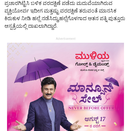
ಪ್ರಚಾರಗಿಟ್ಟಿಸಿ ಬಳಿಕ ವರದಕ್ಷಿಣೆ ಪಡೆದು ಮದುವೆಯಾಗಿರುವ
ವ್ಯಕ್ತಿಯೋರ್ವ ಇದೀಗ ಮತ್ತಷ್ಟು ವರದಕ್ಷಿಣೆ ತರುವಂತೆ ಮಾನಸಿಕ
ಕಿರುಕುಳ ನೀಡಿ ಹಲ್ಲೆ ನಡೆಸಿದ್ದು,ಹಲ್ಲೆಗೊಳಗಾದ ಆತನ ಪತ್ನಿ ಪುತ್ತೂರು
ಆಸ್ಪತ್ರೆಯಲ್ಲಿ ದಾಖಲಾಗಿದ್ದಾರೆ.
Advertisement