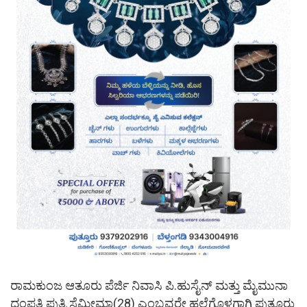
ರಾಮಕುಂಜ ಆತೂರು ಪೆರ್ಜಿ ನಿವಾಸಿ ಪಿ.ಹುಸೈನ್ ಮತ್ತು ಮೈಮುನಾ
ದಂಪತಿ ಪುತ್ರಿ ಸೆಮೀಮಾ(28) ಎಂಬವರೇ ಹಲ್ಲೆಗೊಳಗಾಗಿ ಪುತ್ತೂರು