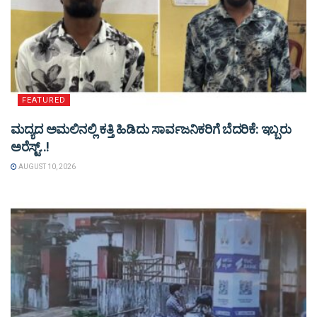
FEATURED
ಮದ್ಯದ ಅಮಲಿನಲ್ಲಿ ಕತ್ತಿ ಹಿಡಿದು ಸಾರ್ವಜನಿಕರಿಗೆ ಬೆದರಿಕೆ: ಇಬ್ಬರು
ಅರೆಸ್ಟ್..!
AUGUST 10, 2026