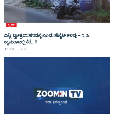
ಕ್ರೈಮ್
ವಿಟ್ಲ: ದ್ವಿಚಕ್ರ ವಾಹನದಲ್ಲಿ ಬಂದು ಹೆಲೈಟ್ ಕಳವು – ಸಿ.ಸಿ.
ಕ್ಯಾಮರಾದಲ್ಲಿ ಸೆರೆ…!!
AUGUST 10, 2026