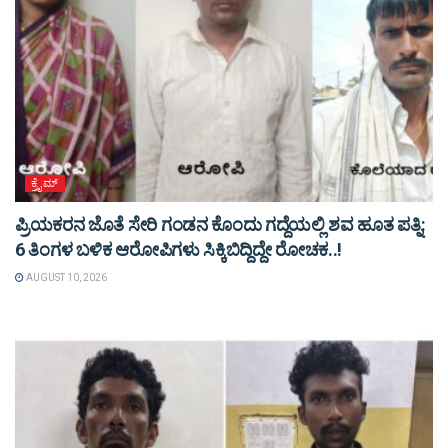
ಕ್ರೈಮ್
ಪ್ರಿಯಕರನ ಜೊತೆ ಸೇರಿ ಗಂಡನ ಕೊಂದು ಗದ್ದೆಯಲ್ಲಿ ಶವ ಹೂತ ಪತ್ನಿ:
6 ತಿಂಗಳ ಬಳಿಕ ಆರೋಪಿಗಳು ಸಿಕ್ಕಿಬಿದ್ದಿದ್ದೇ ರೋಚಕ..!
AUGUST 10, 2026