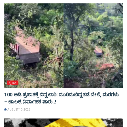
ಕ್ರೈಮ್
100 ಅಡಿ ಪ್ರಪಾತಕ್ಕೆ ಬಿದ್ದ ಲಾರಿ: ಮುರಿದುಬಿದ್ದ ತಡೆ ಬೇಲಿ, ಮರಗಳು
– ಚಾಲಕ, ನಿರ್ವಾಹಕ ಪಾರು..!
AUGUST 10, 2026