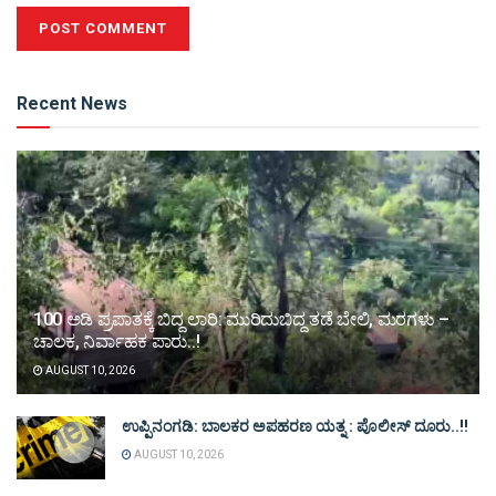
Alternative:
Recent News
100 ಅಡಿ ಪ್ರಪಾತಕ್ಕೆ ಬಿದ್ದ ಲಾರಿ: ಮುರಿದುಬಿದ್ದ ತಡೆ ಬೇಲಿ, ಮರಗಳು –
ಚಾಲಕ, ನಿರ್ವಾಹಕ ಪಾರು..!
AUGUST 10, 2026
ಉಪ್ಪಿನಂಗಡಿ: ಬಾಲಕರ ಅಪಹರಣ ಯತ್ನ : ಪೊಲೀಸ್ ದೂರು..!!
AUGUST 10, 2026