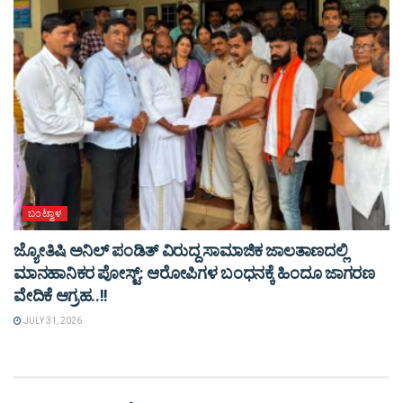
ಬಂಟ್ವಾಳ
ಜ್ಯೋತಿಷಿ ಅನಿಲ್ ಪಂಡಿತ್ ವಿರುದ್ದ ಸಾಮಾಜಿಕ ಜಾಲತಾಣದಲ್ಲಿ
ಮಾನಹಾನಿಕರ ಪೋಸ್ಟ್: ಆರೋಪಿಗಳ ಬಂಧನಕ್ಕೆ ಹಿಂದೂ ಜಾಗರಣ
ವೇದಿಕೆ ಆಗ್ರಹ..!!
JULY 31, 2026