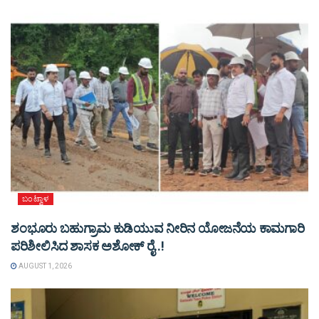
ಬಂಟ್ವಾಳ
ಶಂಭೂರು ಬಹುಗ್ರಾಮ ಕುಡಿಯುವ ನೀರಿನ ಯೋಜನೆಯ ಕಾಮಗಾರಿ
ಪರಿಶೀಲಿಸಿದ ಶಾಸಕ ಅಶೋಕ್ ರೈ..!
AUGUST 1, 2026