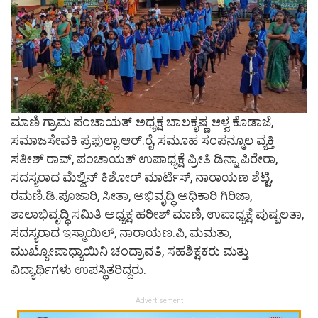
ಮಾಣಿ ಗ್ರಾಮ ಪಂಚಾಯತ್ ಅಧ್ಯಕ್ಷ ಬಾಲಕೃಷ್ಣ ಆಳ್ವ ಕೊಡಾಜೆ,
ಸಮಾಜಸೇವಕಿ ಪ್ರಫುಲ್ಲಾ.ಆರ್.ರೈ, ಸಮೂಹ ಸಂಪನ್ಮೂಲ ವ್ಯಕ್ತಿ
ಸತೀಶ್ ರಾವ್, ಪಂಚಾಯತ್ ಉಪಾಧ್ಯಕ್ಷೆ ಪ್ರೀತಿ ಡಿನ್ನಾ ಪಿರೇರಾ,
ಸದಸ್ಯರಾದ ಮೆಲ್ವಿನ್ ಕಿಶೋರ್ ಮಾರ್ಟಿಸ್, ನಾರಾಯಣ ಶೆಟ್ಟಿ,
ರಮಣಿ.ಡಿ.ಪೂಜಾರಿ, ಸೀತಾ, ಅಭಿವೃದ್ಧಿ ಅಧಿಕಾರಿ ಗಿರಿಜಾ,
ಶಾಲಾಭಿವೃದ್ಧಿ ಸಮಿತಿ ಅಧ್ಯಕ್ಷ ಹರೀಶ್ ಮಾಣಿ, ಉಪಾಧ್ಯಕ್ಷೆ ಪುಷ್ಪಲತಾ,
ಸದಸ್ಯರಾದ ಇಸ್ಮಾಯಿಲ್, ನಾರಾಯಣ.ಪಿ, ಮಮತಾ,
ಮುಖ್ಯೋಪಾಧ್ಯಾಯಿನಿ ಚಂದ್ರಾವತಿ, ಸಹಶಿಕ್ಷಕರು ಮತ್ತು
ವಿದ್ಯಾರ್ಥಿಗಳು ಉಪಸ್ಥಿತರಿದ್ದರು.
Advertisement