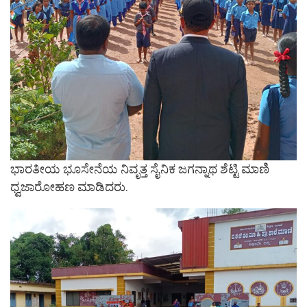
ಭಾರತೀಯ ಭೂಸೇನೆಯ ನಿವೃತ್ತ ಸೈನಿಕ ಜಗನ್ನಾಥ ಶೆಟ್ಟಿ ಮಾಣಿ
ಧ್ವಜಾರೋಹಣ ಮಾಡಿದರು.