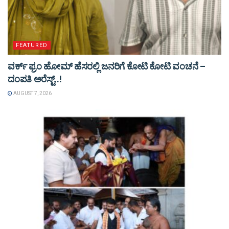
FEATURED
ವರ್ಕ್ ಫ್ರಂ ಹೋಮ್ ಹೆಸರಲ್ಲಿ ಜನರಿಗೆ ಕೋಟಿ ಕೋಟಿ ವಂಚನೆ –
ದಂಪತಿ ಅರೆಸ್ಟ್..!
AUGUST 7, 2026