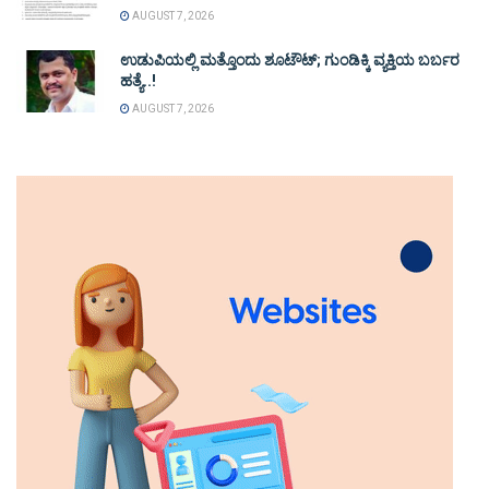
AUGUST 7, 2026
ಉಡುಪಿಯಲ್ಲಿ ಮತ್ತೊಂದು ಶೂಟೌಟ್‌; ಗುಂಡಿಕ್ಕಿ ವ್ಯಕ್ತಿಯ ಬರ್ಬರ
ಹತ್ಯೆ..!
AUGUST 7, 2026