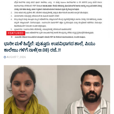
FEATURED
ಭಾರೀ ಮಳೆ ಹಿನ್ನೆಲೆ: ಪುತ್ತೂರು ಉಪವಿಭಾಗದ ಶಾಲೆ, ಪಿಯು
ಕಾಲೇಜು ಗಳಿಗೆ ನಾಳೆ(ಆ.08) ರಜೆ..!!
AUGUST 7, 2026