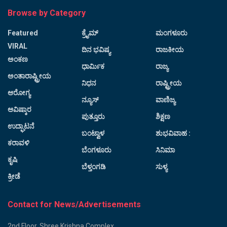
Browse by Category
Featured
ಕ್ರೈಮ್
ಮಂಗಳೂರು
VIRAL
ದಿನ ಭವಿಷ್ಯ
ರಾಜಕೀಯ
ಅಂಕಣ
ಧಾರ್ಮಿಕ
ರಾಜ್ಯ
ಅಂತಾರಾಷ್ಟ್ರೀಯ
ನಿಧನ
ರಾಷ್ಟ್ರೀಯ
ಆರೋಗ್ಯ
ನ್ಯೂಸ್
ವಾಣಿಜ್ಯ
ಆವಿಷ್ಕಾರ
ಪುತ್ತೂರು
ಶಿಕ್ಷಣ
ಉದ್ಘಾಟನೆ
ಬಂಟ್ವಾಳ
ಶುಭವಿವಾಹ :
ಕರಾವಳಿ
ಬೆಂಗಳೂರು
ಸಿನಿಮಾ
ಕೃಷಿ
ಬೆಳ್ತಂಗಡಿ
ಸುಳ್ಯ
ಕ್ರೀಡೆ
Contact for News/Advertisements
2nd Floor, Shree Krishna Complex,