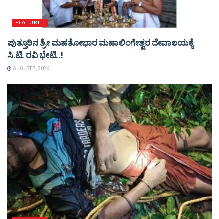
FEATURED
ಪುತ್ತೂರಿನ ಶ್ರೀ ಮಹತೋಭಾರ ಮಹಾಲಿಂಗೇಶ್ವರ ದೇವಾಲಯಕ್ಕೆ
ಸಿ.ಟಿ. ರವಿ ಭೇಟಿ..!
AUGUST 7, 2026