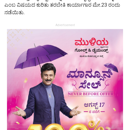
ಎಂಬ ವಿಷಯದ ಕುರಿತು ತರಬೇತಿ ಕಾರ್ಯಾಗಾರ ಮೇ.23 ರಂದು
ನಡೆಯಿತು.
Advertisement