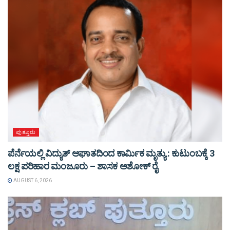
ಪುತ್ತೂರು
ಪೆರ್ನೆಯಲ್ಲಿ ವಿದ್ಯುತ್ ಆಘಾತದಿಂದ ಕಾರ್ಮಿಕ ಮೃತ್ಯು : ಕುಟುಂಬಕ್ಕೆ 3
ಲಕ್ಷ ಪರಿಹಾರ ಮಂಜೂರು – ಶಾಸಕ ಅಶೋಕ್ ರೈ
AUGUST 6, 2026