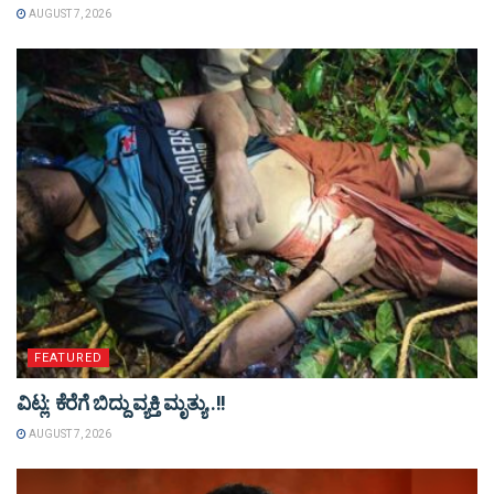
AUGUST 7, 2026
FEATURED
ವಿಟ್ಲ: ಕೆರೆಗೆ ಬಿದ್ದು ವ್ಯಕ್ತಿ ಮೃತ್ಯು..!!
AUGUST 7, 2026