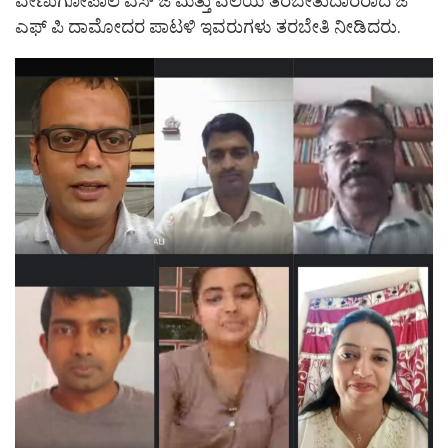
ವೇಣುಗೋಪಾಲ ಎಸ್ ಜೆ ಮತ್ತು ವಲಯ ತರಬೇತುದಾರರಾದ ಜೆ
ಎಫ್ ಪಿ ದಾಮೋದರ ಪಾಟಳಿ ಇವರುಗಳು ತರಬೇತಿ ನೀಡಿದರು.