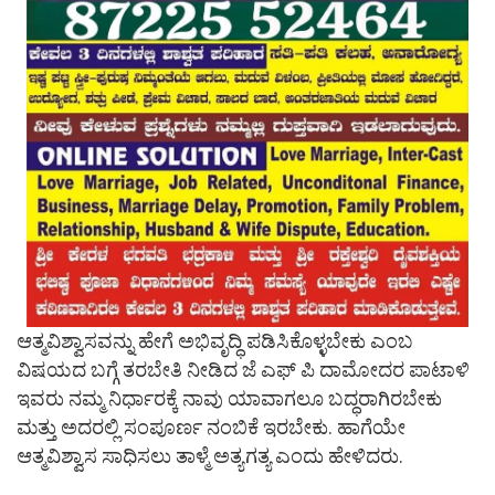
ಆತ್ಮವಿಶ್ವಾಸವನ್ನು ಹೇಗೆ ಅಭಿವೃದ್ಧಿ ಪಡಿಸಿಕೊಳ್ಳಬೇಕು ಎಂಬ
ವಿಷಯದ ಬಗ್ಗೆ ತರಬೇತಿ ನೀಡಿದ ಜೆ ಎಫ್ ಪಿ ದಾಮೋದರ ಪಾಟಾಳಿ
ಇವರು ನಮ್ಮ ನಿರ್ಧಾರಕ್ಕೆ ನಾವು ಯಾವಾಗಲೂ ಬದ್ಧರಾಗಿರಬೇಕು
ಮತ್ತು ಅದರಲ್ಲಿ ಸಂಪೂರ್ಣ ನಂಬಿಕೆ ಇರಬೇಕು. ಹಾಗೆಯೇ
ಆತ್ಮವಿಶ್ವಾಸ ಸಾಧಿಸಲು ತಾಳ್ಮೆ ಅತ್ಯಗತ್ಯ ಎಂದು ಹೇಳಿದರು.