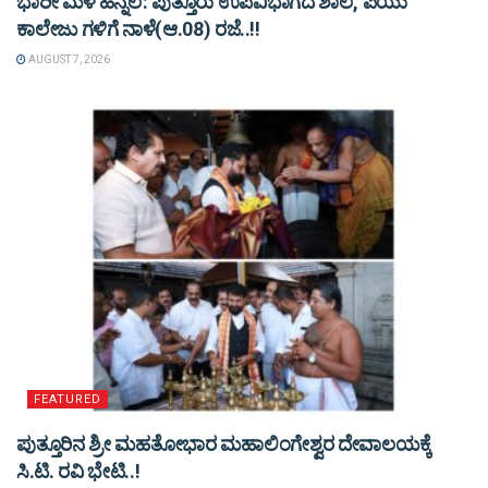
ಭಾರೀ ಮಳೆ ಹಿನ್ನೆಲೆ: ಪುತ್ತೂರು ಉಪವಿಭಾಗದ ಶಾಲೆ, ಪಿಯು
ಕಾಲೇಜು ಗಳಿಗೆ ನಾಳೆ(ಆ.08) ರಜೆ..!!
AUGUST 7, 2026
FEATURED
ಪುತ್ತೂರಿನ ಶ್ರೀ ಮಹತೋಭಾರ ಮಹಾಲಿಂಗೇಶ್ವರ ದೇವಾಲಯಕ್ಕೆ
ಸಿ.ಟಿ. ರವಿ ಭೇಟಿ..!