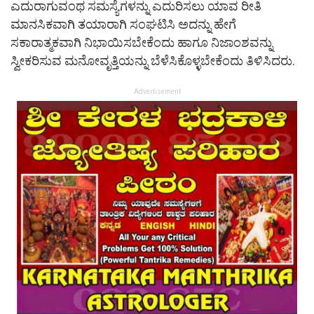
ಎದುರಾಗುವಂಥ ಸಮಸ್ಯೆಗಳನ್ನು ಎದುರಿಸಲು ಯಾವ ರೀತಿ
ಮಾನಸಿಕವಾಗಿ ತಯಾರಾಗಿ ಸಂಘಟಿಸಿ ಅದನ್ನು ಹೇಗೆ
ಸಕಾರಾತ್ಮಕವಾಗಿ ನಿಭಾಯಿಸಬೇಕೆಂದು ಹಾಗೂ ನಿಜಾಂಶವನ್ನು
ಸ್ವೀಕರಿಸುವ ಮನೋವೃತ್ತಿಯನ್ನು ಬೆಳೆಸಿಕೊಳ್ಳಬೇಕೆಂದು ತಿಳಿಸಿದರು.
Advertisement