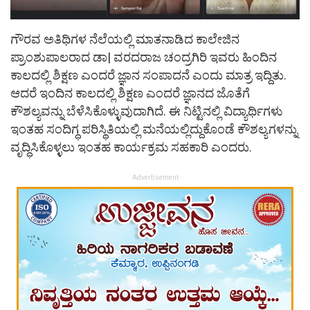
ಗೌರವ ಅತಿಥಿಗಳ ನೆಲೆಯಲ್ಲಿ ಮಾತನಾಡಿದ ಕಾಲೇಜಿನ
ಪ್ರಾಂಶುಪಾಲರಾದ ಡಾ| ವರದರಾಜ ಚಂದ್ರಗಿರಿ ಇವರು ಹಿಂದಿನ
ಕಾಲದಲ್ಲಿ ಶಿಕ್ಷಣ ಎಂದರೆ ಜ್ಞಾನ ಸಂಪಾದನೆ ಎಂದು ಮಾತ್ರ ಇದ್ದಿತು.
ಆದರೆ ಇಂದಿನ ಕಾಲದಲ್ಲಿ ಶಿಕ್ಷಣ ಎಂದರೆ ಜ್ಞಾನದ ಜೊತೆಗೆ
ಕೌಶಲ್ಯವನ್ನು ಬೆಳೆಸಿಕೊಳ್ಳುವುದಾಗಿದೆ. ಈ ನಿಟ್ಟಿನಲ್ಲಿ ವಿದ್ಯಾರ್ಥಿಗಳು
ಇಂತಹ ಸಂದಿಗ್ಧ ಪರಿಸ್ಥಿತಿಯಲ್ಲಿ ಮನೆಯಲ್ಲಿದ್ದುಕೊಂಡೆ ಕೌಶಲ್ಯಗಳನ್ನು
ವೃದ್ಧಿಸಿಕೊಳ್ಳಲು ಇಂತಹ ಕಾರ್ಯಕ್ರಮ ಸಹಕಾರಿ ಎಂದರು.
Advertisement