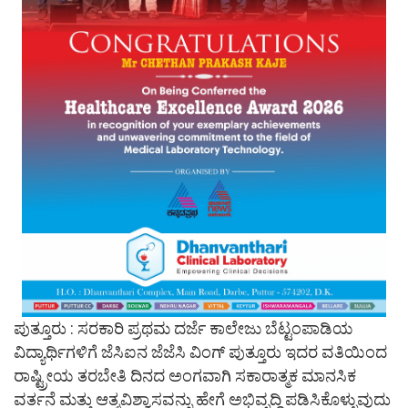
ಪುತ್ತೂರು : ಸರಕಾರಿ ಪ್ರಥಮ ದರ್ಜೆ ಕಾಲೇಜು ಬೆಟ್ಟಂಪಾಡಿಯ
ವಿದ್ಯಾರ್ಥಿಗಳಿಗೆ ಜೆಸಿಐನ ಜೆಜೆಸಿ ವಿಂಗ್ ಪುತ್ತೂರು ಇದರ ವತಿಯಿಂದ
ರಾಷ್ಟ್ರೀಯ ತರಬೇತಿ ದಿನದ ಅಂಗವಾಗಿ ಸಕಾರಾತ್ಮಕ ಮಾನಸಿಕ
ವರ್ತನೆ ಮತ್ತು ಆತ್ಮವಿಶ್ವಾಸವನ್ನು ಹೇಗೆ ಅಭಿವೃದ್ಧಿ ಪಡಿಸಿಕೊಳ್ಳುವುದು