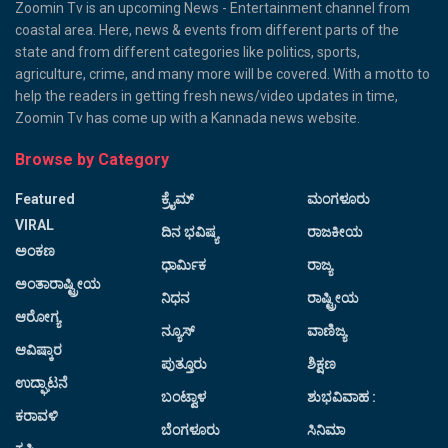
Zoomin Tv is an upcoming News - Entertainment channel from
coastal area. Here, news & events from different parts of the
state and from different categories like politics, sports,
agriculture, crime, and many more will be covered. With a motto to
help the readers in getting fresh news/video updates in time,
Zoomin Tv has come up with a Kannada news website.
Browse by Category
Featured
ಕ್ರೈಮ್
ಮಂಗಳೂರು
VIRAL
ದಿನ ಭವಿಷ್ಯ
ರಾಜಕೀಯ
ಅಂಕಣ
ಧಾರ್ಮಿಕ
ರಾಜ್ಯ
ಅಂತಾರಾಷ್ಟ್ರೀಯ
ನಿಧನ
ರಾಷ್ಟ್ರೀಯ
ಆರೋಗ್ಯ
ನ್ಯೂಸ್
ವಾಣಿಜ್ಯ
ಆವಿಷ್ಕಾರ
ಪುತ್ತೂರು
ಶಿಕ್ಷಣ
ಉದ್ಘಾಟನೆ
ಬಂಟ್ವಾಳ
ಶುಭವಿವಾಹ :
ಕರಾವಳಿ
ಬೆಂಗಳೂರು
ಸಿನಿಮಾ