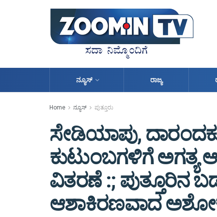
ನ್ಯೂಸ್
ರಾಜ್ಯ
Home
ನ್ಯೂಸ್
ಪುತ್ತೂರು
ಸೇಡಿಯಾಪು, ದಾರಂದಕುಕ
ಕುಟುಂಬಗಳಿಗೆ ಅಗತ್ಯ ಆ
ವಿತರಣೆ :; ಪುತ್ತೂರಿನ
ಆಶಾಕಿರಣವಾದ ಅಶೋಕ್