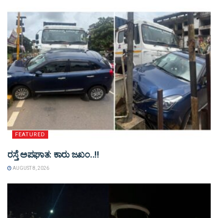
FEATURED
ರಸ್ತೆ ಅಪಘಾತ: ಕಾರು ಜಖಂ..!!
AUGUST 8, 2026