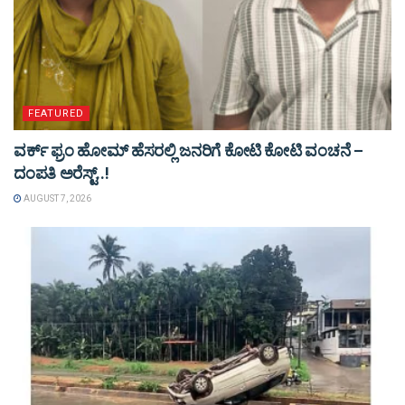
FEATURED
ವರ್ಕ್ ಫ್ರಂ ಹೋಮ್ ಹೆಸರಲ್ಲಿ ಜನರಿಗೆ ಕೋಟಿ ಕೋಟಿ ವಂಚನೆ –
ದಂಪತಿ ಅರೆಸ್ಟ್..!
AUGUST 7, 2026