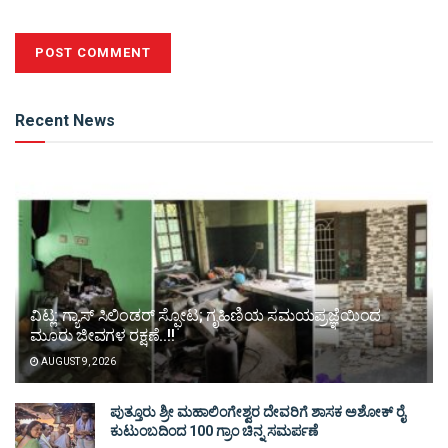
Alternative:
Recent News
ವಿಟ್ಲ: ಗ್ಯಾಸ್ ಸಿಲಿಂಡರ್ ಸ್ಫೋಟ; ಗೃಹಿಣಿಯ ಸಮಯಪ್ರಜ್ಞೆಯಿಂದ
ಮೂರು ಜೀವಗಳ ರಕ್ಷಣೆ..!!
AUGUST 9, 2026
ಪುತ್ತೂರು ಶ್ರೀ ಮಹಾಲಿಂಗೇಶ್ವರ ದೇವರಿಗೆ ಶಾಸಕ ಅಶೋಕ್ ರೈ
ಕುಟುಂಬದಿಂದ 100 ಗ್ರಾಂ ಚಿನ್ನ ಸಮರ್ಪಣೆ