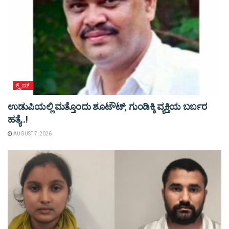
ಕ್ರೈಮ್
ಉಡುಪಿಯಲ್ಲಿ ಮತ್ತೊಂದು ಶೂಟೌಟ್‌; ಗುಂಡಿಕ್ಕಿ ವ್ಯಕ್ತಿಯ ಬರ್ಬರ
ಹತ್ಯೆ..!
AUGUST 7, 2026