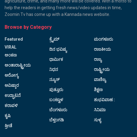
agriculture, crime, and many more will be covered. With a motto to
help the readers in getting fresh news/video updates in time,
Zoomin Tv has come up with a Kannada news website.
Browse by Category
Featured
ಕ್ರೈಮ್
ಮಂಗಳೂರು
VIRAL
ದಿನ ಭವಿಷ್ಯ
ರಾಜಕೀಯ
ಅಂಕಣ
ಧಾರ್ಮಿಕ
ರಾಜ್ಯ
ಅಂತಾರಾಷ್ಟ್ರೀಯ
ನಿಧನ
ರಾಷ್ಟ್ರೀಯ
ಆರೋಗ್ಯ
ನ್ಯೂಸ್
ವಾಣಿಜ್ಯ
ಆವಿಷ್ಕಾರ
ಪುತ್ತೂರು
ಶಿಕ್ಷಣ
ಉದ್ಘಾಟನೆ
ಬಂಟ್ವಾಳ
ಶುಭವಿವಾಹ :
ಕರಾವಳಿ
ಬೆಂಗಳೂರು
ಸಿನಿಮಾ
ಕೃಷಿ
ಬೆಳ್ತಂಗಡಿ
ಸುಳ್ಯ
ಕ್ರೀಡೆ