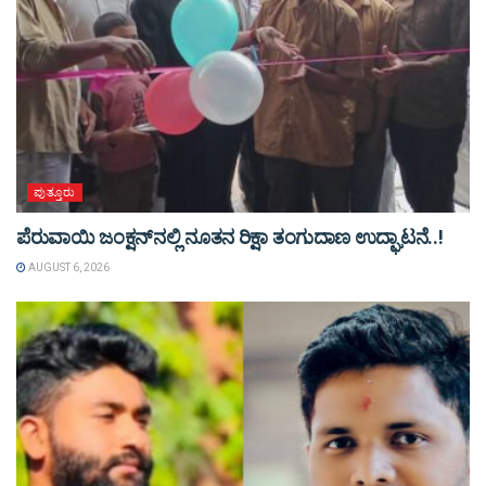
ಪುತ್ತೂರು
ಪೆರುವಾಯಿ ಜಂಕ್ಷನ್‌ನಲ್ಲಿ ನೂತನ ರಿಕ್ಷಾ ತಂಗುದಾಣ ಉದ್ಘಾಟನೆ..!
AUGUST 6, 2026