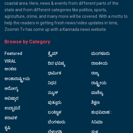
coastal area. Here, news & events from different parts of the
state and from different categories like politics, sports,
agriculture, crime, and many more will be covered. With a motto to
help the readers in getting fresh news/video updates in time,
Zoomin Tv has come up with a Kannada news website.
Browse by Category
Featured
ಕ್ರೈಮ್
ಮಂಗಳೂರು
VIRAL
ದಿನ ಭವಿಷ್ಯ
ರಾಜಕೀಯ
ಅಂಕಣ
ಧಾರ್ಮಿಕ
ರಾಜ್ಯ
ಅಂತಾರಾಷ್ಟ್ರೀಯ
ನಿಧನ
ರಾಷ್ಟ್ರೀಯ
ಆರೋಗ್ಯ
ನ್ಯೂಸ್
ವಾಣಿಜ್ಯ
ಆವಿಷ್ಕಾರ
ಪುತ್ತೂರು
ಶಿಕ್ಷಣ
ಉದ್ಘಾಟನೆ
ಬಂಟ್ವಾಳ
ಶುಭವಿವಾಹ :
ಕರಾವಳಿ
ಬೆಂಗಳೂರು
ಸಿನಿಮಾ
ಕೃಷಿ
ಬೆಳ್ತಂಗಡಿ
ಸುಳ್ಯ