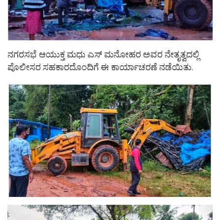
ನಗರಸಭೆ ಆಯುಕ್ತ ಮಧು ಎಸ್ ಮನೋಹರ ಅವರ ನೇತೃತ್ವದಲ್ಲಿ
ಪೊಲೀಸರ ಸಹಕಾರದೊಂದಿಗೆ ಈ ಕಾರ್ಯಾಚರಣೆ ನಡೆಯಿತು.