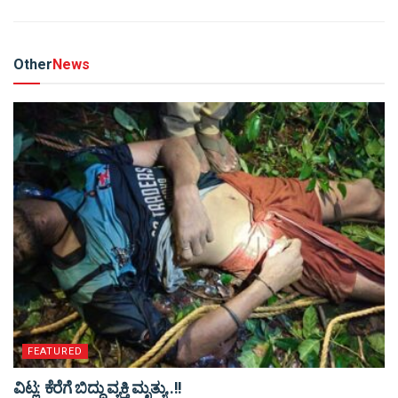
Other
News
FEATURED
ವಿಟ್ಲ: ಕೆರೆಗೆ ಬಿದ್ದು ವ್ಯಕ್ತಿ ಮೃತ್ಯು..!!