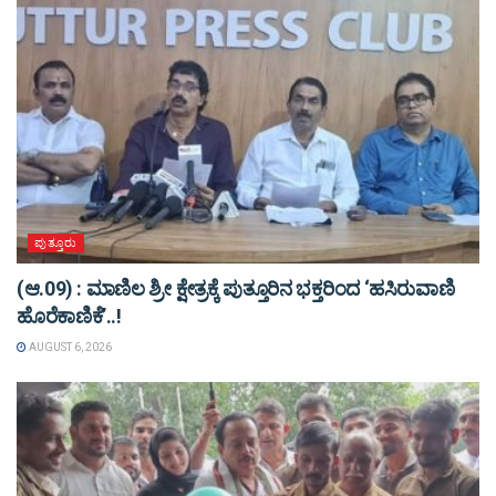
ಪುತ್ತೂರು
(ಆ.09) : ಮಾಣಿಲ ಶ್ರೀ ಕ್ಷೇತ್ರಕ್ಕೆ ಪುತ್ತೂರಿನ ಭಕ್ತರಿಂದ ‘ಹಸಿರುವಾಣಿ
ಹೊರೆಕಾಣಿಕೆ’..!
AUGUST 6, 2026