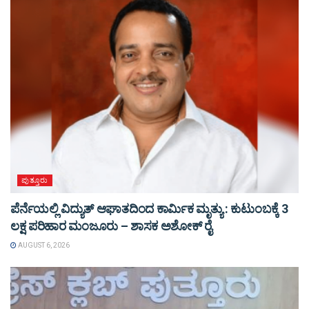
ಪುತ್ತೂರು
ಪೆರ್ನೆಯಲ್ಲಿ ವಿದ್ಯುತ್ ಆಘಾತದಿಂದ ಕಾರ್ಮಿಕ ಮೃತ್ಯು : ಕುಟುಂಬಕ್ಕೆ 3
ಲಕ್ಷ ಪರಿಹಾರ ಮಂಜೂರು – ಶಾಸಕ ಅಶೋಕ್ ರೈ
AUGUST 6, 2026