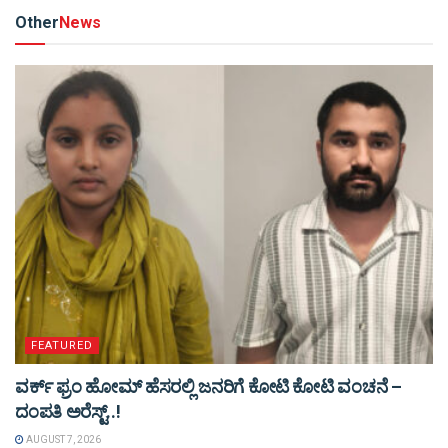
Other
News
FEATURED
ವರ್ಕ್ ಫ್ರಂ ಹೋಮ್ ಹೆಸರಲ್ಲಿ ಜನರಿಗೆ ಕೋಟಿ ಕೋಟಿ ವಂಚನೆ –
ದಂಪತಿ ಅರೆಸ್ಟ್..!
AUGUST 7, 2026