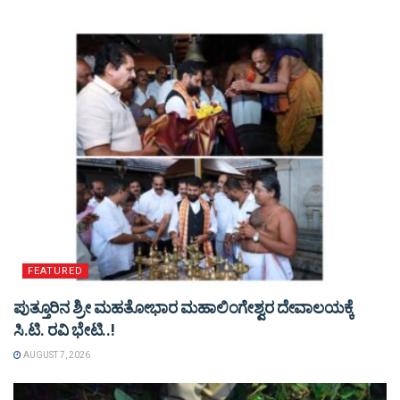
FEATURED
ಪುತ್ತೂರಿನ ಶ್ರೀ ಮಹತೋಭಾರ ಮಹಾಲಿಂಗೇಶ್ವರ ದೇವಾಲಯಕ್ಕೆ
ಸಿ.ಟಿ. ರವಿ ಭೇಟಿ..!
AUGUST 7, 2026