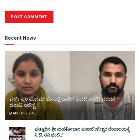
Alternative:
Recent News
ವರ್ಕ್ ಫ್ರಂ ಹೋಮ್ ಹೆಸರಲ್ಲಿ ಜನರಿಗೆ ಕೋಟಿ ಕೋಟಿ ವಂಚನೆ –
ದಂಪತಿ ಅರೆಸ್ಟ್..!
AUGUST 7, 2026
ಪುತ್ತೂರಿನ ಶ್ರೀ ಮಹತೋಭಾರ ಮಹಾಲಿಂಗೇಶ್ವರ ದೇವಾಲಯಕ್ಕೆ
ಸಿ.ಟಿ. ರವಿ ಭೇಟಿ..!