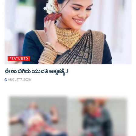
FEATURED
ನೇಣು ಬಿಗಿದು ಯುವತಿ ಆತ್ಮಹತ್ಯೆ..!
AUGUST 7, 2026