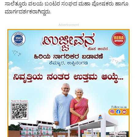
ಸಾಲೆತ್ತೂರು ವಲಯ ಬಂಟರ ಸಂಘದ ಮಹಾ ಪೋಷಕರು ಹಾಗೂ
ಮಾರ್ಗದರ್ಶಕರಾಗಿದ್ದರು.
Advertisement