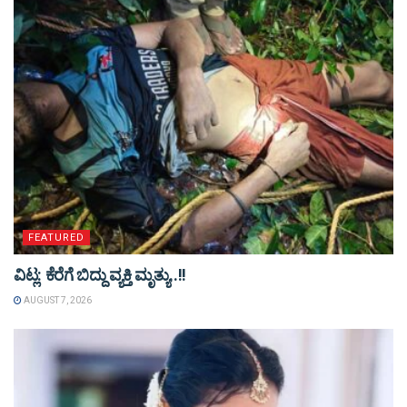
FEATURED
ವಿಟ್ಲ: ಕೆರೆಗೆ ಬಿದ್ದು ವ್ಯಕ್ತಿ ಮೃತ್ಯು..!!
AUGUST 7, 2026