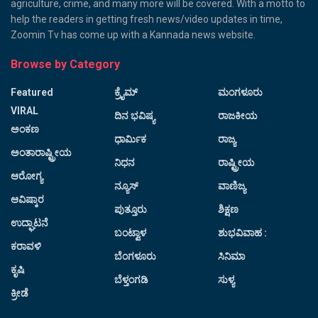
agriculture, crime, and many more will be covered. With a motto to
help the readers in getting fresh news/video updates in time,
Zoomin Tv has come up with a Kannada news website.
Browse by Category
Featured
ಕ್ರೈಮ್
ಮಂಗಳೂರು
VIRAL
ದಿನ ಭವಿಷ್ಯ
ರಾಜಕೀಯ
ಅಂಕಣ
ಧಾರ್ಮಿಕ
ರಾಜ್ಯ
ಅಂತಾರಾಷ್ಟ್ರೀಯ
ನಿಧನ
ರಾಷ್ಟ್ರೀಯ
ಆರೋಗ್ಯ
ನ್ಯೂಸ್
ವಾಣಿಜ್ಯ
ಆವಿಷ್ಕಾರ
ಪುತ್ತೂರು
ಶಿಕ್ಷಣ
ಉದ್ಘಾಟನೆ
ಬಂಟ್ವಾಳ
ಶುಭವಿವಾಹ :
ಕರಾವಳಿ
ಬೆಂಗಳೂರು
ಸಿನಿಮಾ
ಕೃಷಿ
ಬೆಳ್ತಂಗಡಿ
ಸುಳ್ಯ
ಕ್ರೀಡೆ