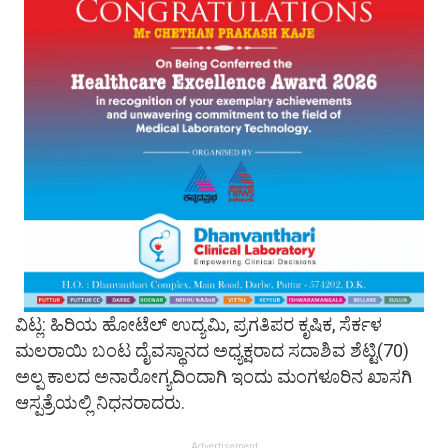
ವಿಟ್ಲ: ಹಿರಿಯ ಹೋಟೆಲ್ ಉದ್ಯಮಿ, ಪ್ರಗತಿಪರ ಕೃಷಿಕ, ಸೆರ್ಕಳ
ಮಲರಾಯಿ ಬಂಟ ದೈವಸ್ಥಾನದ ಅಧ್ಯಕ್ಷರಾದ ಸದಾಶಿವ ಶೆಟ್ಟಿ(70)
ಅಲ್ಪ ಕಾಲದ ಅನಾರೋಗ್ಯದಿಂದಾಗಿ ಇಂದು ಮಂಗಳೂರಿನ ಖಾಸಗಿ
ಆಸ್ಪತ್ರೆಯಲ್ಲಿ ನಿಧನರಾದರು.
Advertisement