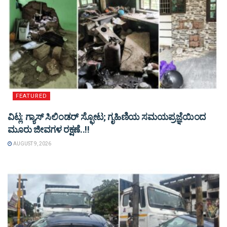
FEATURED
ವಿಟ್ಲ: ಗ್ಯಾಸ್ ಸಿಲಿಂಡರ್ ಸ್ಫೋಟ; ಗೃಹಿಣಿಯ ಸಮಯಪ್ರಜ್ಞೆಯಿಂದ
ಮೂರು ಜೀವಗಳ ರಕ್ಷಣೆ..!!
AUGUST 9, 2026