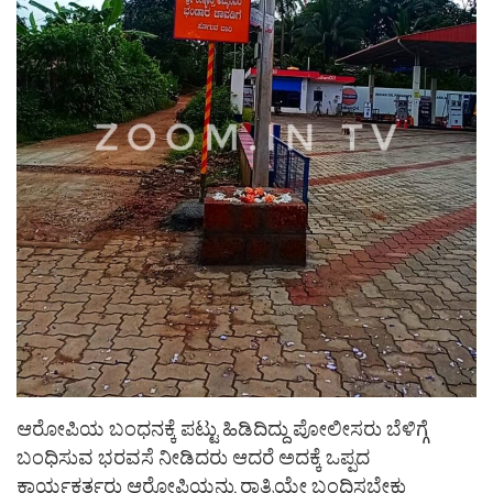
ಆರೋಪಿಯ ಬಂಧನಕ್ಕೆ ಪಟ್ಟು ಹಿಡಿದಿದ್ದು ಪೋಲೀಸರು ಬೆಳಿಗ್ಗೆ
ಬಂಧಿಸುವ ಭರವಸೆ ನೀಡಿದರು ಆದರೆ ಅದಕ್ಕೆ ಒಪ್ಪದ
ಕಾರ್ಯಕರ್ತರು ಆರೋಪಿಯನ್ನು ರಾತ್ರಿಯೇ ಬಂಧಿಸಬೇಕು