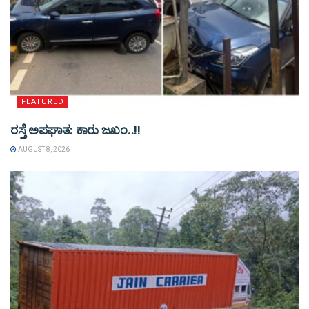
FEATURED
ರಸ್ತೆ ಅಪಘಾತ: ಕಾರು ಜಖಂ..!!
AUGUST 8, 2026