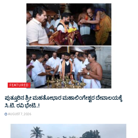
FEATURED
ಪುತ್ತೂರಿನ ಶ್ರೀ ಮಹತೋಭಾರ ಮಹಾಲಿಂಗೇಶ್ವರ ದೇವಾಲಯಕ್ಕೆ
ಸಿ.ಟಿ. ರವಿ ಭೇಟಿ..!
AUGUST 7, 2026