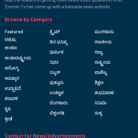
Zoomin Tv has come up with a Kannada news website.
Browse by Category
Featured
ಕ್ರೈಮ್
ಮಂಗಳೂರು
VIRAL
ದಿನ ಭವಿಷ್ಯ
ರಾಜಕೀಯ
ಅಂಕಣ
ಧಾರ್ಮಿಕ
ರಾಜ್ಯ
ಅಂತಾರಾಷ್ಟ್ರೀಯ
ನಿಧನ
ರಾಷ್ಟ್ರೀಯ
ಆರೋಗ್ಯ
ನ್ಯೂಸ್
ವಾಣಿಜ್ಯ
ಆವಿಷ್ಕಾರ
ಪುತ್ತೂರು
ಶಿಕ್ಷಣ
ಉದ್ಘಾಟನೆ
ಬಂಟ್ವಾಳ
ಶುಭವಿವಾಹ :
ಕರಾವಳಿ
ಬೆಂಗಳೂರು
ಸಿನಿಮಾ
ಕೃಷಿ
ಬೆಳ್ತಂಗಡಿ
ಸುಳ್ಯ
ಕ್ರೀಡೆ
Contact for News/Advertisements