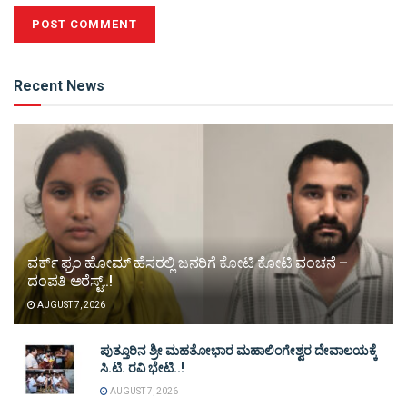
Alternative:
Recent News
ವರ್ಕ್ ಫ್ರಂ ಹೋಮ್ ಹೆಸರಲ್ಲಿ ಜನರಿಗೆ ಕೋಟಿ ಕೋಟಿ ವಂಚನೆ –
ದಂಪತಿ ಅರೆಸ್ಟ್..!
AUGUST 7, 2026
ಪುತ್ತೂರಿನ ಶ್ರೀ ಮಹತೋಭಾರ ಮಹಾಲಿಂಗೇಶ್ವರ ದೇವಾಲಯಕ್ಕೆ
ಸಿ.ಟಿ. ರವಿ ಭೇಟಿ..!
AUGUST 7, 2026