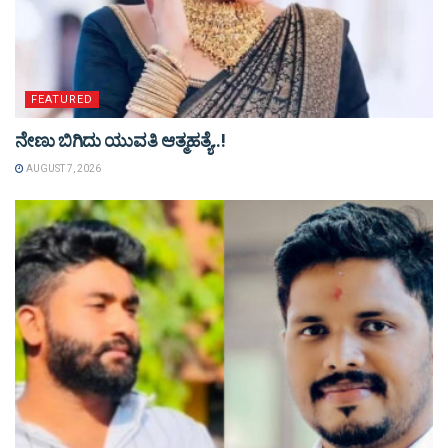
FEATURED
ನೇಣು ಬಿಗಿದು ಯುವತಿ ಆತ್ಮಹತ್ಯೆ..!
AUGUST 7, 2026