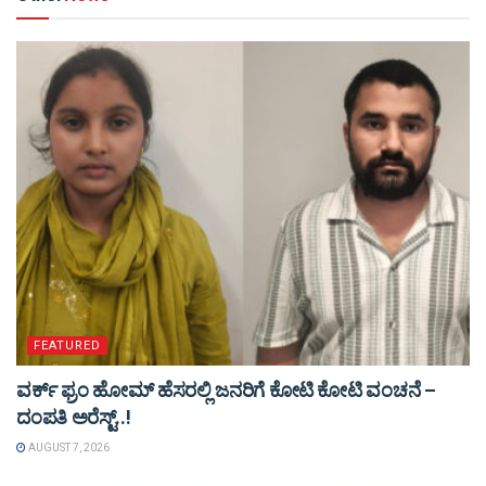
FEATURED
ವರ್ಕ್ ಫ್ರಂ ಹೋಮ್ ಹೆಸರಲ್ಲಿ ಜನರಿಗೆ ಕೋಟಿ ಕೋಟಿ ವಂಚನೆ –
ದಂಪತಿ ಅರೆಸ್ಟ್..!
AUGUST 7, 2026