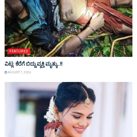
FEATURED
ವಿಟ್ಲ: ಕೆರೆಗೆ ಬಿದ್ದು ವ್ಯಕ್ತಿ ಮೃತ್ಯು..!!
AUGUST 7, 2026