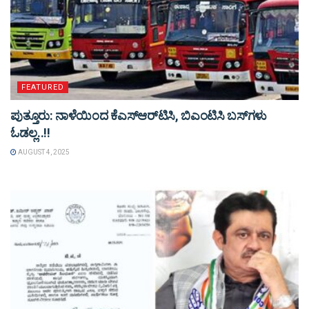
FEATURED
ಪುತ್ತೂರು: ನಾಳೆಯಿಂದ ಕೆಎಸ್​ಆರ್​ಟಿಸಿ, ಬಿಎಂಟಿಸಿ ಬಸ್​ಗಳು​
ಓಡಲ್ಲ..!!
AUGUST 4, 2025