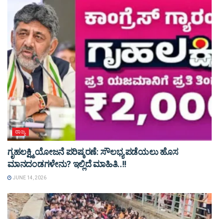
ರಾಜ್ಯ
ಗೃಹಲಕ್ಷ್ಮಿ ಯೋಜನೆ ಪರಿಷ್ಕರಣೆ: ಸೌಲಭ್ಯ ಪಡೆಯಲು ಹೊಸ
ಮಾನದಂಡಗಳೇನು? ಇಲ್ಲಿದೆ ಮಾಹಿತಿ..!!
JUNE 14, 2026