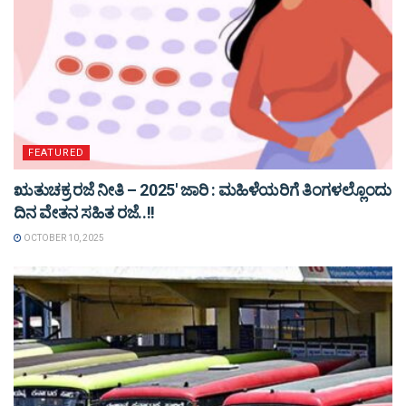
FEATURED
ಋತುಚಕ್ರ ರಜೆ ನೀತಿ – 2025′ ಜಾರಿ : ಮಹಿಳೆಯರಿಗೆ ತಿಂಗಳಲ್ಲೊಂದು
ದಿನ ವೇತನ ಸಹಿತ ರಜೆ..!!
OCTOBER 10, 2025