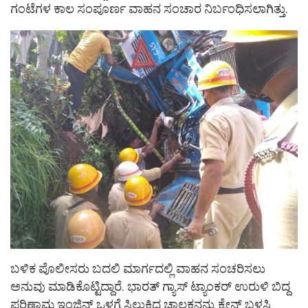
ಗಂಟೆಗಳ ಕಾಲ ಸಂಪೂರ್ಣ ವಾಹನ ಸಂಚಾರ ನಿರ್ಬಂಧಿಸಲಾಗಿತ್ತು.
ಬಳಿಕ ಪೊಲೀಸರು ಬದಲಿ ಮಾರ್ಗದಲ್ಲಿ ವಾಹನ ಸಂಚರಿಸಲು
ಅನುವು ಮಾಡಿಕೊಟ್ಟಿದ್ದಾರೆ. ಭಾರತ್ ಗ್ಯಾಸ್ ಟ್ಯಾಂಕರ್ ಉರುಳಿ ಬಿದ್ದ
ಪರಿಣಾಮ ಇಂಜಿನ್ ಒಳಗೆ ಸಿಲುಕಿದ್ದ ಚಾಲಕನನ್ನು ಕ್ರೇನ್ ಬಳಸಿ