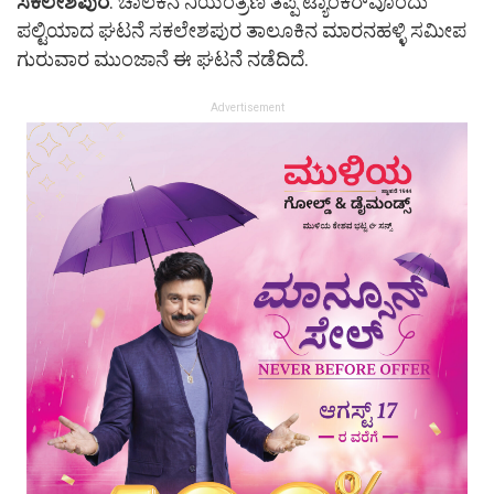
ಸಕಲೇಶಪುರ
: ಚಾಲಕನ ನಿಯಂತ್ರಣ ತಪ್ಪಿ ಟ್ಯಾಂಕರ್​ವೊಂದು
ಪಲ್ಟಿಯಾದ ಘಟನೆ ಸಕಲೇಶಪುರ ತಾಲೂಕಿನ ಮಾರನಹಳ್ಳಿ ಸಮೀಪ
ಗುರುವಾರ ಮುಂಜಾನೆ ಈ ಘಟನೆ ನಡೆದಿದೆ.
Advertisement