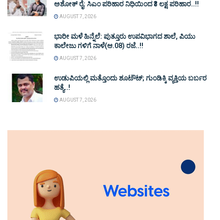
ಅಶೋಕ್ ರೈ: ಸಿಎಂ ಪರಿಹಾರ ನಿಧಿಯಿಂದ ₹3 ಲಕ್ಷ ಪರಿಹಾರ..!!
AUGUST 7, 2026
ಭಾರೀ ಮಳೆ ಹಿನ್ನೆಲೆ: ಪುತ್ತೂರು ಉಪವಿಭಾಗದ ಶಾಲೆ, ಪಿಯು
ಕಾಲೇಜು ಗಳಿಗೆ ನಾಳೆ(ಆ.08) ರಜೆ..!!
AUGUST 7, 2026
ಉಡುಪಿಯಲ್ಲಿ ಮತ್ತೊಂದು ಶೂಟೌಟ್‌; ಗುಂಡಿಕ್ಕಿ ವ್ಯಕ್ತಿಯ ಬರ್ಬರ
ಹತ್ಯೆ..!
AUGUST 7, 2026