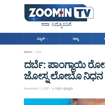
ನ್ಯೂಸ್
ರಾಜ್ಯ
Home
ನಿಧನ
ದರ್ಬೆ: ಪಾಂಗ್ಲಾಯಿ ರೋ
ಜೋಸ್ನ ಲೋಬೊ ನಿಧನ
November 11, 2021
in
ನಿಧನ
,
ಪುತ್ತೂರು