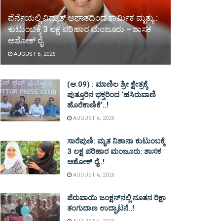
ಪೆರ್ನೆಯಲ್ಲಿ ವಿದ್ಯುತ್ ಆಘಾತದಿಂದ ಕಾರ್ಮಿಕ ಮೃತ್ಯು :
ಕುಟುಂಬಕ್ಕೆ 3 ಲಕ್ಷ ಪರಿಹಾರ ಮಂಜೂರು – ಶಾಸಕ
ಅಶೋಕ್ ರೈ
AUGUST 6, 2026
(ಆ.09) : ಮಾಣಿಲ ಶ್ರೀ ಕ್ಷೇತ್ರಕ್ಕೆ
ಪುತ್ತೂರಿನ ಭಕ್ತರಿಂದ ‘ಹಸಿರುವಾಣಿ
ಹೊರೆಕಾಣಿಕೆ’..!
AUGUST 6, 2026
ಸಾರೆಪುಣಿ: ಮೃತ ನಿಶಾನಾ ಕುಟುಂಬಕ್ಕೆ
3 ಲಕ್ಷ ಪರಿಹಾರ ಮಂಜೂರು: ಶಾಸಕ
ಅಶೋಕ್ ರೈ..!
AUGUST 6, 2026
ಪೆರುವಾಯಿ ಜಂಕ್ಷನ್‌ನಲ್ಲಿ ನೂತನ ರಿಕ್ಷಾ
ತಂಗುದಾಣ ಉದ್ಘಾಟನೆ..!