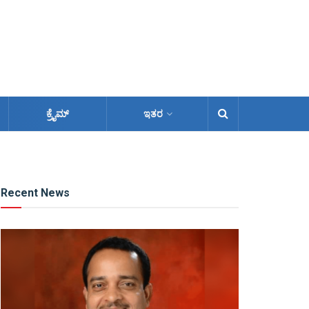
ಕ್ರೈಮ್
ಇತರ
Recent News