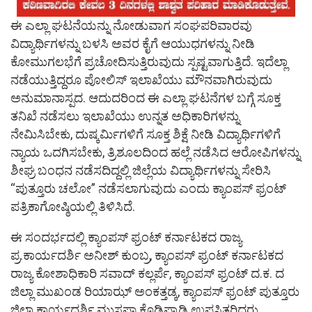
ಈ ಎಲ್ಲಾ ಘಟನೆಯನ್ನು ನೋಡುವಾಗ ಸಂಘಪರಿವಾರವು
ವಿದ್ಯಾರ್ಥಿಗಳನ್ನು ಬಳಸಿ ಅವರ ಕೈಗೆ ಆಯುಧಗಳನ್ನು ನೀಡಿ
ಕೋಮುಗಲಭೆಗೆ ಪ್ರಚೋದಿಸುತ್ತಿರುವುದು ಸ್ಪಷ್ಟವಾಗುತ್ತಿದೆ. ಇದೆಲ್ಲಾ
ನಡೆಯುತ್ತಿದ್ದರೂ ಪೋಲಿಸ್ ಇಲಾಖೆಯು ಮೌನವಾಗಿರುವುದು
ಅನುಮಾನಾಸ್ಪದ. ಆದುದರಿಂದ ಈ ಎಲ್ಲಾ ಘಟನೆಗಳ ಬಗ್ಗೆ ಸೂಕ್ತ
ತನಿಖೆ ನಡೆಸಲು ಇಲಾಖೆಯು ಉನ್ನತ ಅಧಿಕಾರಿಗಳನ್ನು
ನೇಮಿಸಿಬೇಕು, ದುಷ್ಕರ್ಮಿಗಳಿಗೆ ಸೂಕ್ತ ಶಿಕ್ಷೆ ನೀಡಿ ವಿದ್ಯಾರ್ಥಿಗಳಿಗೆ
ನ್ಯಾಯ ಒದಗಿಸಬೇಕು, ತ್ರಿಶೂಲದಿಂದ ಹಲ್ಲೆ ನಡೆಸಿದ ಆರೋಪಿಗಳನ್ನು
ಶೀಘ್ರ ಬಂಧನ ನಡೆಸದಿದ್ದಲ್ಲಿ ಜಿಲ್ಲೆಯ ವಿದ್ಯಾರ್ಥಿಗಳನ್ನು ಸೇರಿಸಿ
“ಪುತ್ತೂರು ಚಲೋ” ನಡೆಸಲಾಗುವುದು ಎಂದು ಕ್ಯಾಂಪಸ್ ಫ್ರಂಟ್
ಪತ್ರಿಕಾಗೋಷ್ಠಿಯಲ್ಲಿ ತಿಳಿಸಿದೆ.
ಈ ಸಂದರ್ಭದಲ್ಲಿ ಕ್ಯಾಂಪಸ್ ಫ್ರಂಟ್ ಕರ್ನಾಟಕದ ರಾಜ್ಯ
ಪ್ರ.ಕಾರ್ಯದರ್ಶಿ ಅನೀಶ್ ಕುಂಬ್ರ, ಕ್ಯಾಂಪಸ್ ಫ್ರಂಟ್ ಕರ್ನಾಟಕದ
ರಾಜ್ಯ ಕೋಶಾಧಿಕಾರಿ ಸವಾದ್ ಕಲ್ಲರ್ಪೆ, ಕ್ಯಾಂಪಸ್ ಫ್ರಂಟ್ ದ.ಕ. ದ
ಜಿಲ್ಲಾ ಮುಖಂಡ ರಿಯಾಝ್ ಅಂಕತ್ತಡ್ಕ, ಕ್ಯಾಂಪಸ್ ಫ್ರಂಟ್ ಪುತ್ತೂರು
ಜಿಲ್ಲಾ ಕಾರ್ಯದರ್ಶಿ ಮುಸ್ತಫಾ ಕೊಡಿಪ್ಪಾಡಿ ಉಪಸ್ಥಿತರಿದ್ದರು.