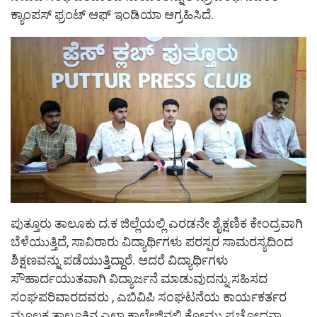
ಕ್ಯಾಂಪಸ್ ಫ್ರಂಟ್ ಆಫ್ ಇಂಡಿಯಾ ಆಗ್ರಹಿಸಿದೆ.
ಪುತ್ತೂರು ತಾಲೂಕು ದ.ಕ ಜಿಲ್ಲೆಯಲ್ಲಿ ಎರಡನೇ ಶೈಕ್ಷಣಿಕ ಕೇಂದ್ರವಾಗಿ
ಬೆಳೆಯುತ್ತಿದೆ, ಸಾವಿರಾರು ವಿದ್ಯಾರ್ಥಿಗಳು ಪರಸ್ಪರ ಸಾಮರಸ್ಯದಿಂದ
ಶಿಕ್ಷಣವನ್ನು ಪಡೆಯುತ್ತಿದ್ದಾರೆ. ಆದರೆ ವಿದ್ಯಾರ್ಥಿಗಳು
ಸೌಹಾರ್ದಯುತವಾಗಿ ವಿದ್ಯಾರ್ಜನೆ ಮಾಡುವುದನ್ನು ಸಹಿಸದ
ಸಂಘಪರಿವಾರದವರು , ಎಬಿವಿಪಿ ಸಂಘಟನೆಯ ಕಾರ್ಯಕರ್ತರ
ಮೂಲಕ ತಾಲೂಕಿನ ಎಲ್ಲಾ ಕಾಲೇಜಿನಲ್ಲಿ ಕೋಮು ಪ್ರಚೋದನಾ