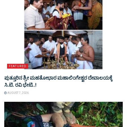
FEATURED
ಪುತ್ತೂರಿನ ಶ್ರೀ ಮಹತೋಭಾರ ಮಹಾಲಿಂಗೇಶ್ವರ ದೇವಾಲಯಕ್ಕೆ
ಸಿ.ಟಿ. ರವಿ ಭೇಟಿ..!
AUGUST 7, 2026