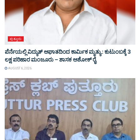
ಪುತ್ತೂರು
ಪೆರ್ನೆಯಲ್ಲಿ ವಿದ್ಯುತ್ ಆಘಾತದಿಂದ ಕಾರ್ಮಿಕ ಮೃತ್ಯು : ಕುಟುಂಬಕ್ಕೆ 3
ಲಕ್ಷ ಪರಿಹಾರ ಮಂಜೂರು – ಶಾಸಕ ಅಶೋಕ್ ರೈ
AUGUST 6, 2026