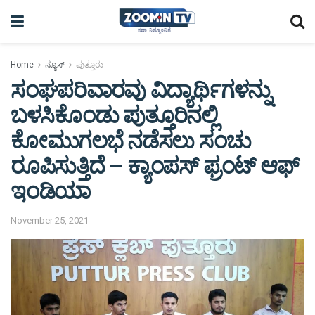
Home
ನ್ಯೂಸ್
ಪುತ್ತೂರು
ಸಂಘಪರಿವಾರವು ವಿದ್ಯಾರ್ಥಿಗಳನ್ನು
ಬಳಸಿಕೊಂಡು ಪುತ್ತೂರಿನಲ್ಲಿ
ಕೋಮುಗಲಭೆ ನಡೆಸಲು ಸಂಚು
ರೂಪಿಸುತ್ತಿದೆ – ಕ್ಯಾಂಪಸ್ ಫ್ರಂಟ್ ಆಫ್
ಇಂಡಿಯಾ
November 25, 2021