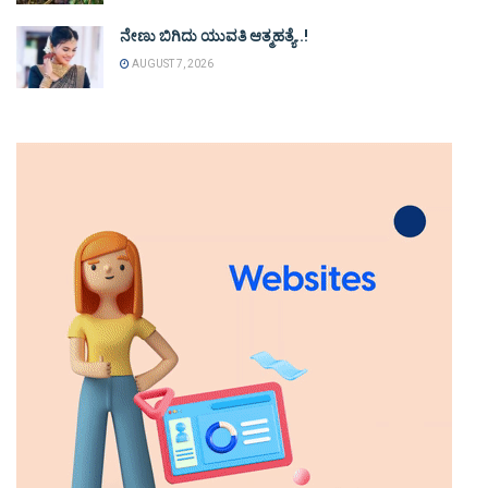
ನೇಣು ಬಿಗಿದು ಯುವತಿ ಆತ್ಮಹತ್ಯೆ..!
AUGUST 7, 2026