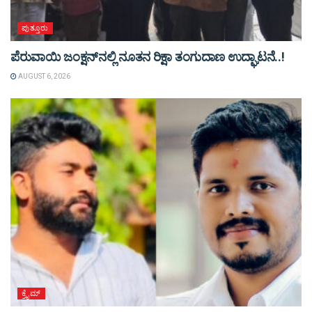
ಪುತ್ತೂರು
ಪೆರುವಾಯಿ ಜಂಕ್ಷನ್‌ನಲ್ಲಿ ನೂತನ ರಿಕ್ಷಾ ತಂಗುದಾಣ ಉದ್ಘಾಟನೆ..!
AUGUST 6, 2026
ಕ್ರೈಮ್