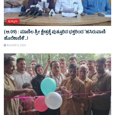
ಪುತ್ತೂರು
(ಆ.09) : ಮಾಣಿಲ ಶ್ರೀ ಕ್ಷೇತ್ರಕ್ಕೆ ಪುತ್ತೂರಿನ ಭಕ್ತರಿಂದ ‘ಹಸಿರುವಾಣಿ
ಹೊರೆಕಾಣಿಕೆ’..!
AUGUST 6, 2026