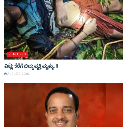
FEATURED
ವಿಟ್ಲ: ಕೆರೆಗೆ ಬಿದ್ದು ವ್ಯಕ್ತಿ ಮೃತ್ಯು..!!
AUGUST 7, 2026