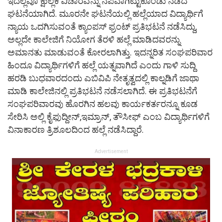
ಇದೆಲ್ಲವೂ ಕ್ಷುಲ್ಲಕ ವಿಚಾರವನ್ನು ನೆಪವಾಗಿಟ್ಟುಕೊಂಡು ನಡೆದ
ಘಟನೆಯಾಗಿದೆ. ಮೂರನೇ ಘಟನೆಯಲ್ಲಿ ಹಲ್ಲೆಯಾದ ವಿದ್ಯಾರ್ಥಿಗೆ
ನ್ಯಾಯ ಒದಗಿಸುವಂತೆ ಕ್ಯಾಂಪಸ್ ಫ್ರಂಟ್ ಪ್ರತಿಭಟನೆ ನಡೆಸಿದ್ದು,
ಅಲ್ಲದೇ ಕಾಲೇಜಿಗೆ ನಿಯೋಗ ತೆರಳಿ ಹಲ್ಲೆ ಮಾಡಿದವರನ್ನು
ಅಮಾನತು ಮಾಡುವಂತೆ ಕೋರಲಾಗಿತ್ತು. ಇದನ್ನರಿತ ಸಂಘಪರಿವಾರ
ಹಿಂದೂ ವಿದ್ಯಾರ್ಥಿಗಳಿಗೆ ಹಲ್ಲೆ ಯತ್ನವಾಗಿದೆ ಎಂದು ಗಾಳಿ ಸುದ್ದಿ
ಹರಡಿ ಬುಧವಾರದಂದು ಎಬಿವಿಪಿ ನೇತೃತ್ವದಲ್ಲಿ ಕಾಲ್ನಡಿಗೆ ಜಾಥಾ
ಮಾಡಿ ಕಾಲೇಜಿನಲ್ಲಿ ಪ್ರತಿಭಟನೆ ನಡೆಸಲಾಗಿದೆ‌. ಈ ಪ್ರತಿಭಟನೆಗೆ
ಸಂಘಪರಿವಾರವು ಹೊರಗಿನ ಹಲವು ಕಾರ್ಯಕರ್ತರನ್ನೂ ಕೂಡ
ಸೇರಿಸಿ ಅಲ್ಲಿ ಕೈಫುದ್ದೀನ್,ಇಮ್ರಾನ್, ತೌಸೀಫ್ ಎಂಬ ವಿದ್ಯಾರ್ಥಿಗಳಿಗೆ
ವಿನಾಕಾರಣ ತ್ರಿಶೂಲದಿಂದ ಹಲ್ಲೆ ನಡೆಸಿದ್ದಾರೆ.
Advertisement