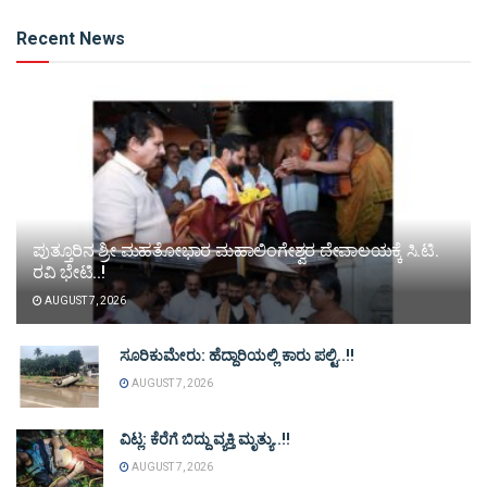
Alternative:
Recent News
ಪುತ್ತೂರಿನ ಶ್ರೀ ಮಹತೋಭಾರ ಮಹಾಲಿಂಗೇಶ್ವರ ದೇವಾಲಯಕ್ಕೆ ಸಿ.ಟಿ.
ರವಿ ಭೇಟಿ..!
AUGUST 7, 2026
ಸೂರಿಕುಮೇರು: ಹೆದ್ದಾರಿಯಲ್ಲಿ ಕಾರು ಪಲ್ಟಿ..!!
AUGUST 7, 2026
ವಿಟ್ಲ: ಕೆರೆಗೆ ಬಿದ್ದು ವ್ಯಕ್ತಿ ಮೃತ್ಯು..!!
AUGUST 7, 2026