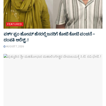
FEATURED
ವರ್ಕ್ ಫ್ರಂ ಹೋಮ್ ಹೆಸರಲ್ಲಿ ಜನರಿಗೆ ಕೋಟಿ ಕೋಟಿ ವಂಚನೆ –
ದಂಪತಿ ಅರೆಸ್ಟ್..!
AUGUST 7, 2026