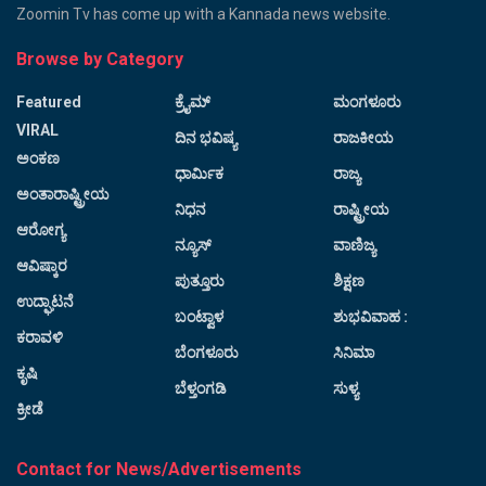
Zoomin Tv has come up with a Kannada news website.
Browse by Category
Featured
ಕ್ರೈಮ್
ಮಂಗಳೂರು
VIRAL
ದಿನ ಭವಿಷ್ಯ
ರಾಜಕೀಯ
ಅಂಕಣ
ಧಾರ್ಮಿಕ
ರಾಜ್ಯ
ಅಂತಾರಾಷ್ಟ್ರೀಯ
ನಿಧನ
ರಾಷ್ಟ್ರೀಯ
ಆರೋಗ್ಯ
ನ್ಯೂಸ್
ವಾಣಿಜ್ಯ
ಆವಿಷ್ಕಾರ
ಪುತ್ತೂರು
ಶಿಕ್ಷಣ
ಉದ್ಘಾಟನೆ
ಬಂಟ್ವಾಳ
ಶುಭವಿವಾಹ :
ಕರಾವಳಿ
ಬೆಂಗಳೂರು
ಸಿನಿಮಾ
ಕೃಷಿ
ಬೆಳ್ತಂಗಡಿ
ಸುಳ್ಯ
ಕ್ರೀಡೆ
Contact for News/Advertisements