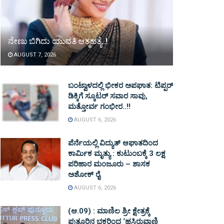
ನೇಣು ಬಿಗಿದು ಯುವತಿ ಆತ್ಮಹತ್ಯೆ..!
AUGUST 7, 2026
ಬಂಟ್ವಾಳದಲ್ಲಿ ಭೀಕರ ಅಪಘಾತ: ಟಿಪ್ಪರ್
ಡಿಕ್ಕಿಗೆ ಸ್ಕೂಟರ್ ಸವಾರ ಸಾವು,
ಮತ್ತೋರ್ವ ಗಂಭೀರ..!!
AUGUST 6, 2026
ಪೆರ್ನೆಯಲ್ಲಿ ವಿದ್ಯುತ್ ಆಘಾತದಿಂದ
ಕಾರ್ಮಿಕ ಮೃತ್ಯು : ಕುಟುಂಬಕ್ಕೆ 3 ಲಕ್ಷ
ಪರಿಹಾರ ಮಂಜೂರು – ಶಾಸಕ
ಅಶೋಕ್ ರೈ
AUGUST 6, 2026
(ಆ.09) : ಮಾಣಿಲ ಶ್ರೀ ಕ್ಷೇತ್ರಕ್ಕೆ
ಪುತ್ತೂರಿನ ಭಕ್ತರಿಂದ ‘ಹಸಿರುವಾಣಿ