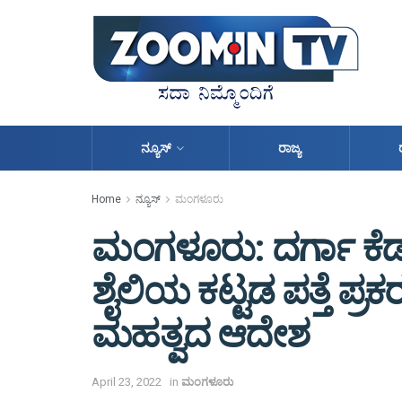
ನ್ಯೂಸ್
ರಾಜ್ಯ
Home
ನ್ಯೂಸ್
ಮಂಗಳೂರು
ಮಂಗಳೂರು: ದರ್ಗಾ ಕೆಡ
ಶೈಲಿಯ ಕಟ್ಟಡ ಪತ್ತೆ ಪ್ರ
ಮಹತ್ವದ ಆದೇಶ
April 23, 2022
in
ಮಂಗಳೂರು