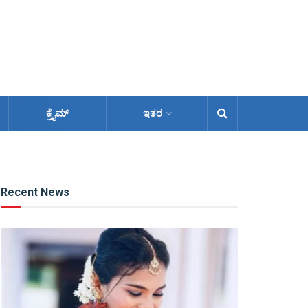
ಕ್ರೈಮ್
ಇತರ
Recent News