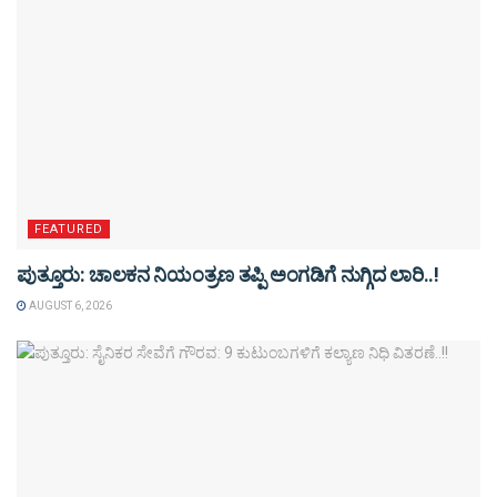
FEATURED
ಪುತ್ತೂರು: ಚಾಲಕನ ನಿಯಂತ್ರಣ ತಪ್ಪಿ ಅಂಗಡಿಗೆ ನುಗ್ಗಿದ ಲಾರಿ..!
AUGUST 6, 2026