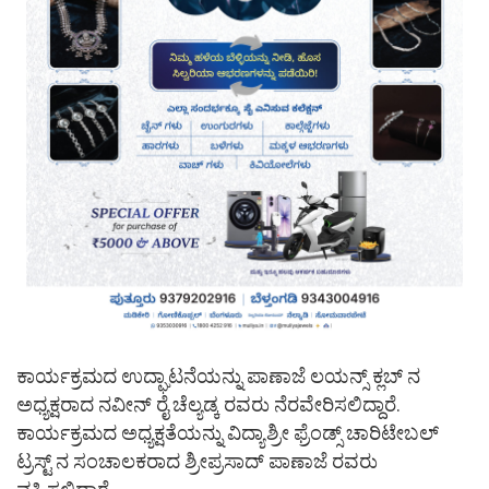
ಕಾರ್ಯಕ್ರಮದ ಉದ್ಘಾಟನೆಯನ್ನು ಪಾಣಾಜೆ ಲಯನ್ಸ್ ಕ್ಲಬ್ ನ
ಅಧ್ಯಕ್ಷರಾದ ನವೀನ್ ರೈ ಚೆಲ್ಯಡ್ಕ ರವರು ನೆರವೇರಿಸಲಿದ್ದಾರೆ.
ಕಾರ್ಯಕ್ರಮದ ಅಧ್ಯಕ್ಷತೆಯನ್ನು ವಿದ್ಯಾಶ್ರೀ ಫ್ರೆಂಡ್ಸ್ ಚಾರಿಟೇಬಲ್
ಟ್ರಸ್ಟ್ ನ ಸಂಚಾಲಕರಾದ ಶ್ರೀಪ್ರಸಾದ್ ಪಾಣಾಜೆ ರವರು