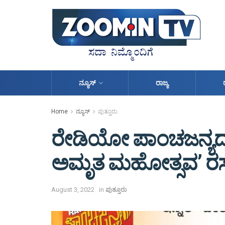
ನ್ಯೂಸ್
ರಾಜ್ಯ
Home
ನ್ಯೂಸ್
ಪುತ್ತೂರು
ರೇಡಿಯೋ ಪಾಂಚಜನ್ಯದಲ್ಲಿ
ಅಮೃತ ಮಹೋತ್ಸವ’ ರಸಪ್ರಶ್
August 3, 2022
in
ಪುತ್ತೂರು