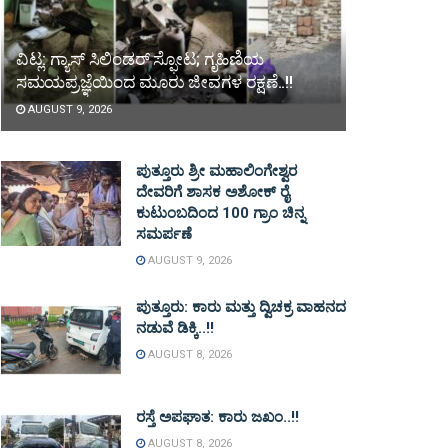
ವಿಟ್ಲ: ಗ್ಯಾಸ್ ಸಿಲಿಂಡರ್ ಸ್ಫೋಟ; ಗೃಹಿಣಿಯ
ಸಮಯಪ್ರಜ್ಞೆಯಿಂದ ಮೂರು ಜೀವಗಳ ರಕ್ಷಣೆ..!!
AUGUST 9, 2026
ಪುತ್ತೂರು ಶ್ರೀ ಮಹಾಲಿಂಗೇಶ್ವರ
ದೇವರಿಗೆ ಶಾಸಕ ಅಶೋಕ್ ರೈ
ಕುಟುಂಬದಿಂದ 100 ಗ್ರಾಂ ಚಿನ್ನ
ಸಮರ್ಪಣೆ
AUGUST 9, 2026
ಪುತ್ತೂರು: ಕಾರು ಮತ್ತು ದ್ವಿಚಕ್ರ ವಾಹನದ
ನಡುವೆ ಡಿಕ್ಕಿ..!!
AUGUST 8, 2026
ರಸ್ತೆ ಅಪಘಾತ: ಕಾರು ಜಖಂ..!!
AUGUST 8, 2026