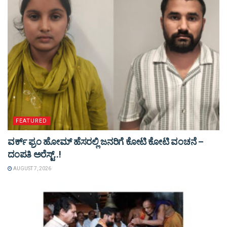
FEATURED
ವರ್ಕ್ ಫ್ರಂ ಹೋಮ್ ಹೆಸರಲ್ಲಿ ಜನರಿಗೆ ಕೋಟಿ ಕೋಟಿ ವಂಚನೆ –
ದಂಪತಿ ಅರೆಸ್ಟ್..!
AUGUST 7, 2026