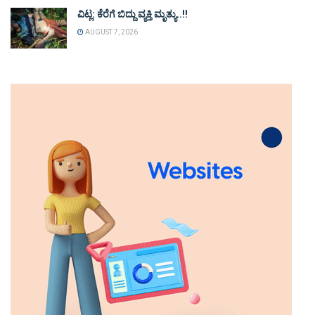
ವಿಟ್ಲ: ಕೆರೆಗೆ ಬಿದ್ದು ವ್ಯಕ್ತಿ ಮೃತ್ಯು..!!
AUGUST 7, 2026