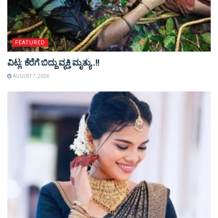
FEATURED
ವಿಟ್ಲ: ಕೆರೆಗೆ ಬಿದ್ದು ವ್ಯಕ್ತಿ ಮೃತ್ಯು..!!
AUGUST 7, 2026