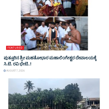
FEATURED
ಪುತ್ತೂರಿನ ಶ್ರೀ ಮಹತೋಭಾರ ಮಹಾಲಿಂಗೇಶ್ವರ ದೇವಾಲಯಕ್ಕೆ
ಸಿ.ಟಿ. ರವಿ ಭೇಟಿ..!
AUGUST 7, 2026