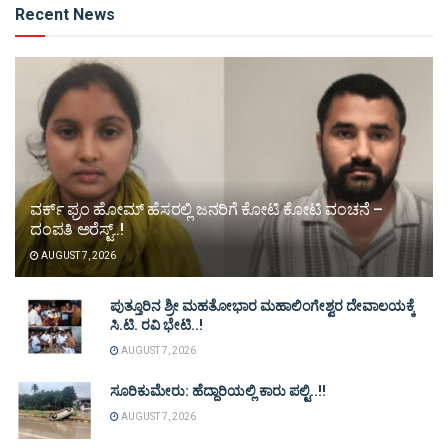
Recent News
ವರ್ಕ್ ಫ್ರಂ ಹೋಮ್ ಹೆಸರಲ್ಲಿ ಜನರಿಗೆ ಕೋಟಿ ಕೋಟಿ ವಂಚನೆ –
ದಂಪತಿ ಅರೆಸ್ಟ್..!
AUGUST 7, 2026
ಪುತ್ತೂರಿನ ಶ್ರೀ ಮಹತೋಭಾರ ಮಹಾಲಿಂಗೇಶ್ವರ ದೇವಾಲಯಕ್ಕೆ
ಸಿ.ಟಿ. ರವಿ ಭೇಟಿ..!
AUGUST 7, 2026
ಸೂರಿಕುಮೇರು: ಹೆದ್ದಾರಿಯಲ್ಲಿ ಕಾರು ಪಲ್ಟಿ..!!
AUGUST 7, 2026