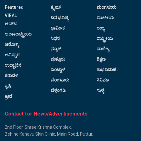
Featured
ಕ್ರೈಮ್
ಮಂಗಳೂರು
VIRAL
ದಿನ ಭವಿಷ್ಯ
ರಾಜಕೀಯ
ಅಂಕಣ
ಧಾರ್ಮಿಕ
ರಾಜ್ಯ
ಅಂತಾರಾಷ್ಟ್ರೀಯ
ನಿಧನ
ರಾಷ್ಟ್ರೀಯ
ಆರೋಗ್ಯ
ನ್ಯೂಸ್
ವಾಣಿಜ್ಯ
ಆವಿಷ್ಕಾರ
ಪುತ್ತೂರು
ಶಿಕ್ಷಣ
ಉದ್ಘಾಟನೆ
ಬಂಟ್ವಾಳ
ಶುಭವಿವಾಹ :
ಕರಾವಳಿ
ಬೆಂಗಳೂರು
ಸಿನಿಮಾ
ಕೃಷಿ
ಬೆಳ್ತಂಗಡಿ
ಸುಳ್ಯ
ಕ್ರೀಡೆ
Contact for News/Advertisements
2nd Floor, Shree Krishna Complex,
Behind Kanavu Skin Clinic, Main Road, Puttur.