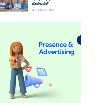
ಹೊರೆಕಾಣಿಕೆ’..!
AUGUST 6, 2026