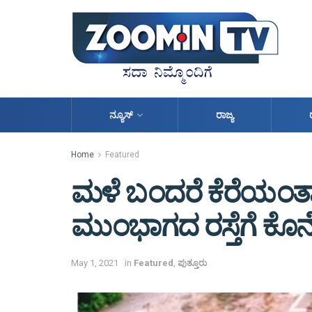
ನ್ಯೂಸ್
ರಾಜ್ಯ
Home
Featured
ಮಳೆ ಬಂದರೆ ಕೆರೆಯಂತಾಗುತ್ತ
ಮುಂಭಾಗದ ರಸ್ತೆಗೆ ಕೊನೆ
May 1, 2021
in
Featured
,
ಪುತ್ತೂರು