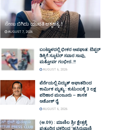
ನೇಣು ಬಿಗಿದು ಯುವತಿ ಆತ್ಮಹತ್ಯೆ..!
AUGUST 7, 2026
ಬಂಟ್ವಾಳದಲ್ಲಿ ಭೀಕರ ಅಪಘಾತ: ಟಿಪ್ಪರ್
ಡಿಕ್ಕಿಗೆ ಸ್ಕೂಟರ್ ಸವಾರ ಸಾವು,
ಮತ್ತೋರ್ವ ಗಂಭೀರ..!!
AUGUST 6, 2026
ಪೆರ್ನೆಯಲ್ಲಿ ವಿದ್ಯುತ್ ಆಘಾತದಿಂದ
ಕಾರ್ಮಿಕ ಮೃತ್ಯು : ಕುಟುಂಬಕ್ಕೆ 3 ಲಕ್ಷ
ಪರಿಹಾರ ಮಂಜೂರು – ಶಾಸಕ
ಅಶೋಕ್ ರೈ
AUGUST 6, 2026
(ಆ.09) : ಮಾಣಿಲ ಶ್ರೀ ಕ್ಷೇತ್ರಕ್ಕೆ
ಪುತ್ತೂರಿನ ಭಕ್ತರಿಂದ ‘ಹಸಿರುವಾಣಿ