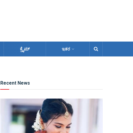
ಕ್ರೈಮ್
ಇತರ
Recent News