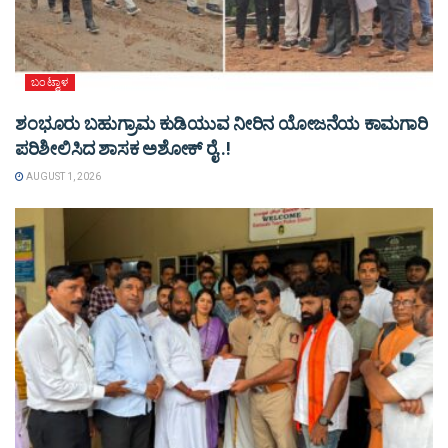
ಬಂಟ್ವಾಳ
ಶಂಭೂರು ಬಹುಗ್ರಾಮ ಕುಡಿಯುವ ನೀರಿನ ಯೋಜನೆಯ ಕಾಮಗಾರಿ
ಪರಿಶೀಲಿಸಿದ ಶಾಸಕ ಅಶೋಕ್ ರೈ..!
AUGUST 1, 2026