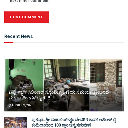
next time I comment.
Alternative:
Recent News
ವಿಟ್ಲ: ಗ್ಯಾಸ್ ಸಿಲಿಂಡರ್ ಸ್ಫೋಟ; ಗೃಹಿಣಿಯ ಸಮಯಪ್ರಜ್ಞೆಯಿಂದ
ಮೂರು ಜೀವಗಳ ರಕ್ಷಣೆ..!!
AUGUST 9, 2026
ಪುತ್ತೂರು ಶ್ರೀ ಮಹಾಲಿಂಗೇಶ್ವರ ದೇವರಿಗೆ ಶಾಸಕ ಅಶೋಕ್ ರೈ
ಕುಟುಂಬದಿಂದ 100 ಗ್ರಾಂ ಚಿನ್ನ ಸಮರ್ಪಣೆ