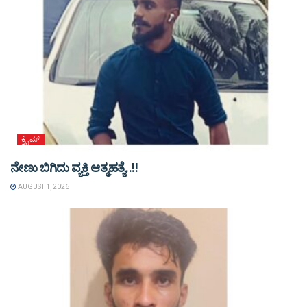
ಕ್ರೈಮ್
ನೇಣು ಬಿಗಿದು ವ್ಯಕ್ತಿ ಆತ್ಮಹತ್ಯೆ..!!
AUGUST 1, 2026