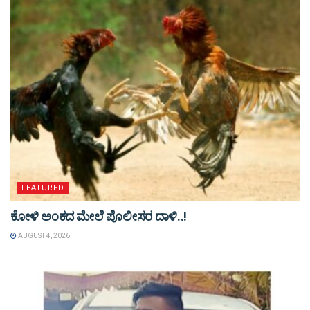
FEATURED
ಕೋಳಿ ಅಂಕದ ಮೇಲೆ ಪೊಲೀಸರ ದಾಳಿ..!
AUGUST 4, 2026