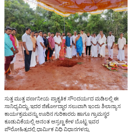
ಸುತ್ತ ಮುತ್ತ ವರ್ಣನೀಯ ಪ್ರಾಕೃತಿಕ ಸೌಂದರ್ಯದ ಮಡಿಲಲ್ಲಿ ಈ
ಸಾನಿಧ್ಯವಿದ್ದು..ಇದರ ಜಿರ್ಣೋದ್ಧಾರ ಸಲುವಾಗಿ ಇಂದು ಶಿಲಾನ್ಯಾಸ
ಕಾರ್ಯಕ್ರಮವನ್ನು ಊರಿನ ಗುರಿಕಾರರು ಹಾಗೂ ಗ್ರಾಮಸ್ಥರ
ಕೂಡುವಿಕೆಯಲ್ಲಿ ಅನಂತ ಅಸ್ರಣ್ಣ ಕೇಳ ಬೊಟ್ಟ ಇವರ
ಪೌರೋಹಿತ್ಯದಲ್ಲಿ ಧಾರ್ಮಿಕ ವಿಧಿ ವಿಧಾನಗಳನ್ನು