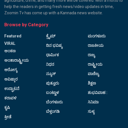
agriculture, crime, and many more will be covered. With a motto to
help the readers in getting fresh news/video updates in time,
Zoomin Tv has come up with a Kannada news website.
Browse by Category
Featured
ಕ್ರೈಮ್
ಮಂಗಳೂರು
VIRAL
ದಿನ ಭವಿಷ್ಯ
ರಾಜಕೀಯ
ಅಂಕಣ
ಧಾರ್ಮಿಕ
ರಾಜ್ಯ
ಅಂತಾರಾಷ್ಟ್ರೀಯ
ನಿಧನ
ರಾಷ್ಟ್ರೀಯ
ಆರೋಗ್ಯ
ನ್ಯೂಸ್
ವಾಣಿಜ್ಯ
ಆವಿಷ್ಕಾರ
ಪುತ್ತೂರು
ಶಿಕ್ಷಣ
ಉದ್ಘಾಟನೆ
ಬಂಟ್ವಾಳ
ಶುಭವಿವಾಹ :
ಕರಾವಳಿ
ಬೆಂಗಳೂರು
ಸಿನಿಮಾ
ಕೃಷಿ
ಬೆಳ್ತಂಗಡಿ
ಸುಳ್ಯ
ಕ್ರೀಡೆ