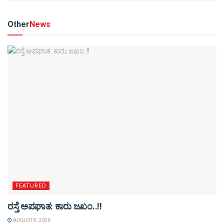
Other
News
FEATURED
ರಸ್ತೆ ಅಪಘಾತ: ಕಾರು ಜಖಂ..!!
AUGUST 8, 2026