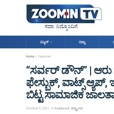
ನ್ಯೂಸ್
ರಾಜ್ಯ
Home
Featured
“ಸರ್ವರ್ ಡೌನ್” | ಆರ
ಫೇಸ್ಬುಕ್, ವಾಟ್ಸ್ ಆ್ಯಪ್, ಇ
ಬಿಟ್ಟ ಸಾಮಾಜಿಕ ಜಾಲ
October 5, 2021
in
Featured
,
ರಾಷ್ಟ್ರೀಯ