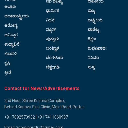
ದಿನ ಭವಿಷ್ಯ
ರಾಜಕೀಯ
ಅಂಕಣ
ಧಾರ್ಮಿಕ
ರಾಜ್ಯ
ಅಂತಾರಾಷ್ಟ್ರೀಯ
ನಿಧನ
ರಾಷ್ಟ್ರೀಯ
ಆರೋಗ್ಯ
ನ್ಯೂಸ್
ವಾಣಿಜ್ಯ
ಆವಿಷ್ಕಾರ
ಪುತ್ತೂರು
ಶಿಕ್ಷಣ
ಉದ್ಘಾಟನೆ
ಬಂಟ್ವಾಳ
ಶುಭವಿವಾಹ :
ಕರಾವಳಿ
ಬೆಂಗಳೂರು
ಸಿನಿಮಾ
ಕೃಷಿ
ಬೆಳ್ತಂಗಡಿ
ಸುಳ್ಯ
ಕ್ರೀಡೆ
Contact for News/Advertisements
2nd Floor, Shree Krishna Complex,
Behind Kanavu Skin Clinic, Main Road, Puttur.
+91 7892570932
|
+91 7411060987
Email:
zoominputtur@gmail.com