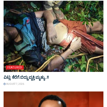
FEATURED
ವಿಟ್ಲ: ಕೆರೆಗೆ ಬಿದ್ದು ವ್ಯಕ್ತಿ ಮೃತ್ಯು..!!
AUGUST 7, 2026