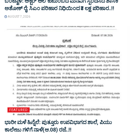
ಬಂಟ್ವಾಳ: ಅಕ್ಬರ್ ಅಲಿ ಕುಟುಂಬದ ಮನವಿಗೆ ಸ್ಪಂದಿಸಿದ ಶಾಸಕ
ಅಶೋಕ್ ರೈ: ಸಿಎಂ ಪರಿಹಾರ ನಿಧಿಯಿಂದ ₹3 ಲಕ್ಷ ಪರಿಹಾರ..!!
AUGUST 7, 2026
FEATURED
ಭಾರೀ ಮಳೆ ಹಿನ್ನೆಲೆ: ಪುತ್ತೂರು ಉಪವಿಭಾಗದ ಶಾಲೆ, ಪಿಯು
ಕಾಲೇಜು ಗಳಿಗೆ ನಾಳೆ(ಆ.08) ರಜೆ..!!