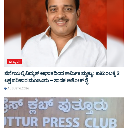
ಪುತ್ತೂರು
ಪೆರ್ನೆಯಲ್ಲಿ ವಿದ್ಯುತ್ ಆಘಾತದಿಂದ ಕಾರ್ಮಿಕ ಮೃತ್ಯು : ಕುಟುಂಬಕ್ಕೆ 3
ಲಕ್ಷ ಪರಿಹಾರ ಮಂಜೂರು – ಶಾಸಕ ಅಶೋಕ್ ರೈ
AUGUST 6, 2026