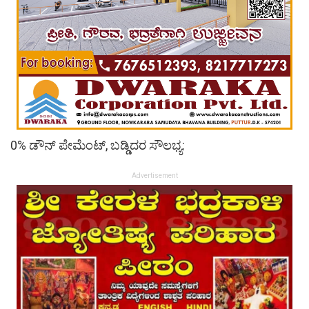
0% ಡೌನ್ ಪೇಮೆಂಟ್, ಬಡ್ಡಿದರ ಸೌಲಭ್ಯ:
Advertisement