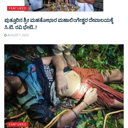
FEATURED
ಪುತ್ತೂರಿನ ಶ್ರೀ ಮಹತೋಭಾರ ಮಹಾಲಿಂಗೇಶ್ವರ ದೇವಾಲಯಕ್ಕೆ
ಸಿ.ಟಿ. ರವಿ ಭೇಟಿ..!
AUGUST 7, 2026
FEATURED