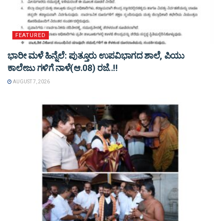
FEATURED
ಭಾರೀ ಮಳೆ ಹಿನ್ನೆಲೆ: ಪುತ್ತೂರು ಉಪವಿಭಾಗದ ಶಾಲೆ, ಪಿಯು
ಕಾಲೇಜು ಗಳಿಗೆ ನಾಳೆ(ಆ.08) ರಜೆ..!!
AUGUST 7, 2026