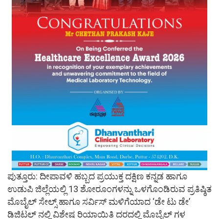
ಪುತ್ತೂರು: ದೀಪಾವಳಿ ಹಬ್ಬದ ಪ್ರಯುಕ್ತ ದಕ್ಷಿಣ ಕನ್ನಡ ಹಾಗೂ
ಉಡುಪಿ ಜಿಲ್ಲೆಯಲ್ಲಿ 13 ಶೋರೂಂಗಳನ್ನು ಒಳಗೊಂಡಿರುವ ಪ್ರತಿಷ್ಠಿತ
ಮೊಬೈಲ್ ಸೇಲ್ಸ್ ಹಾಗೂ ಸರ್ವಿಸ್ ಮಳಿಗೆಯಾದ ‘ಡೇ ಟು ಡೇ’
ಡಿಜಿಟಲ್ ನಲ್ಲಿ ವಿಶೇಷ ರಿಯಾಯಿತಿ ದರದಲ್ಲಿ ಮೊಬೈಲ್ ಗಳ