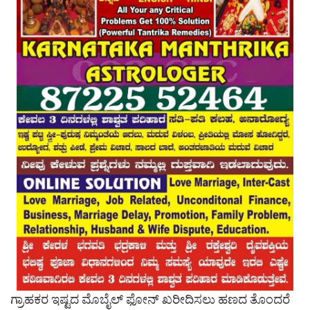
ಗ್ರಾಹಕರ ಇಷ್ಟದ ಮೊಬೈಲ್ ಫೋನ್ ಖರೀದಿಸಲು ಹಣದ ತೊಂದರೆ