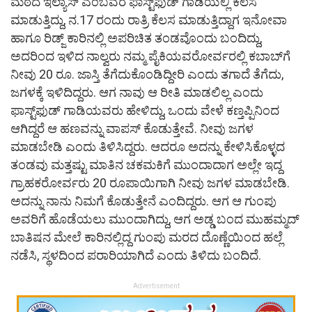
ಮಠದ ಇಲ್ಯಾಸ್ ಎಂಬವರ ಫಾಸ್ಟ್‌ಫುಡ್ ಗಾಡಿಯಲ್ಲಿ ಕೆಲಸ
ಮಾಡುತ್ತಿದ್ದು, ನ.17 ರಂದು ರಾತ್ರಿ ಕೆಲಸ ಮಾಡುತ್ತಿದ್ದಾಗ ಇನೋವಾ
ಹಾಗೂ ರಿಡ್ಜ್ ಕಾರಿನಲ್ಲಿ ಅಪರಿಚಿತ ತಂಡವೊಂದು ಬಂದಿದ್ದು,
ಅದರಿಂದ ಇಳಿದ ನಾಲ್ವರು ನಮ್ಮ ಪೈಕಿಯವರೋರ್ವರಲ್ಲಿ ಕಬಾಬ್‌ಗೆ
ನೀವು 20 ರೂ. ಜಾಸ್ತಿ ತೆಗೆದುಕೊಂಡಿದ್ದೀರಿ ಎಂದು ತಗಾದೆ ತೆಗೆದು,
ಜಗಳಕ್ಕೆ ಇಳಿದಿದ್ದರು. ಆಗ ನಾವು ಆ ರೀತಿ ಮಾಡಲಿಲ್ಲ ಎಂದು
ಫಾಸ್ಟ್‌ಫುಡ್ ಗಾಡಿಯವರು ಹೇಳಿದ್ದು, ಒಂದು ವೇಳೆ ಕಣ್ತಪ್ಪಿನಿಂದ
ಆಗಿದ್ದರೆ ಆ ಹಣವನ್ನು ವಾಪಸ್ ಕೊಡುತ್ತೇವೆ. ನೀವು ಜಗಳ
ಮಾಡಬೇಡಿ ಎಂದು ತಿಳಿಸಿದ್ದರು. ಆದರೂ ಅದನ್ನು ಕೇಳಿಸಿಕೊಳ್ಳದ
ತಂಡವು ಮತ್ತಷ್ಟು ಮಾತಿನ ಚಕಮಕಿಗೆ ಮುಂದಾದಾಗ ಅಲ್ಲೇ ಇದ್ದ
ಗ್ರಾಹಕರೋರ್ವರು 20 ರೂಪಾಯಿಗಾಗಿ ನೀವು ಜಗಳ ಮಾಡಬೇಡಿ.
ಅದನ್ನು ನಾನು ನಿಮಗೆ ಕೊಡುತ್ತೇನೆ ಎಂದಿದ್ದರು. ಆಗ ಆ ಗುಂಪು
ಅವರಿಗೆ ಹೊಡೆಯಲು ಮುಂದಾಗಿದ್ದು, ಆಗ ಅಡ್ಡ ಬಂದ ಮುಹಮ್ಮದ್
ಬಾತಿಷನ ಮೇಲೆ ಕಾರಿನಲ್ಲಿದ್ದ ಗುಂಪು ಮರದ ದೊಣ್ಣೆಯಿಂದ ಹಲ್ಲೆ
ನಡೆಸಿ, ಸ್ಥಳದಿಂದ ಪರಾರಿಯಾಗಿದೆ ಎಂದು ತಿಳಿದು ಬಂದಿದೆ.
Advertisement