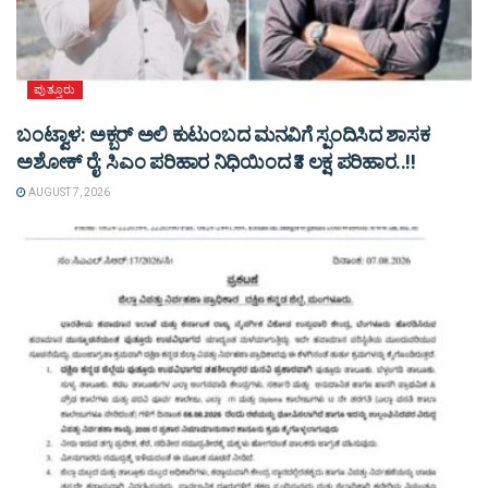
ಪುತ್ತೂರು
ಬಂಟ್ವಾಳ: ಅಕ್ಬರ್ ಅಲಿ ಕುಟುಂಬದ ಮನವಿಗೆ ಸ್ಪಂದಿಸಿದ ಶಾಸಕ
ಅಶೋಕ್ ರೈ: ಸಿಎಂ ಪರಿಹಾರ ನಿಧಿಯಿಂದ ₹3 ಲಕ್ಷ ಪರಿಹಾರ..!!
AUGUST 7, 2026