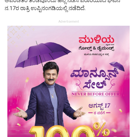
ಅಪರಿಚಿತರ ತಂಡವೊಂದು ಹಲ್ಲೆ ನಡೆಸಿ ಪರಾರಿಯಾದ ಘಟನೆ
ನ.17ರ ರಾತ್ರಿ ಉಪ್ಪಿನಂಗಡಿಯಲ್ಲಿ ನಡೆದಿದೆ.
Advertisement