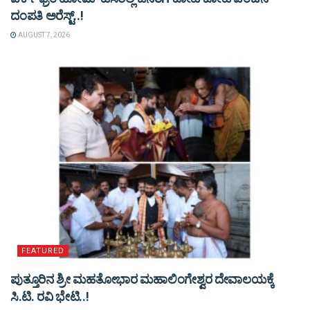
ದಂಪತಿ ಅರೆಸ್ಟ್..!
AUGUST 7, 2026
FEATURED
ಪುತ್ತೂರಿನ ಶ್ರೀ ಮಹತೋಭಾರ ಮಹಾಲಿಂಗೇಶ್ವರ ದೇವಾಲಯಕ್ಕೆ
ಸಿ.ಟಿ. ರವಿ ಭೇಟಿ..!