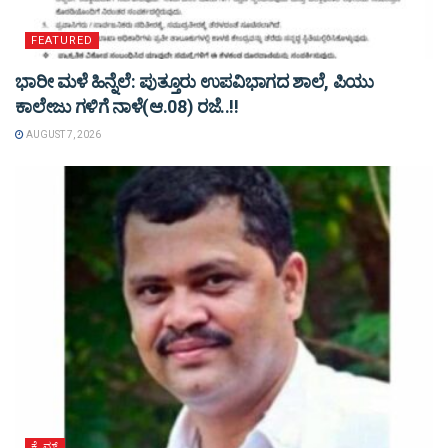
FEATURED
ಭಾರೀ ಮಳೆ ಹಿನ್ನೆಲೆ: ಪುತ್ತೂರು ಉಪವಿಭಾಗದ ಶಾಲೆ, ಪಿಯು
ಕಾಲೇಜು ಗಳಿಗೆ ನಾಳೆ(ಆ.08) ರಜೆ..!!
AUGUST 7, 2026
ಕ್ರೈಮ್