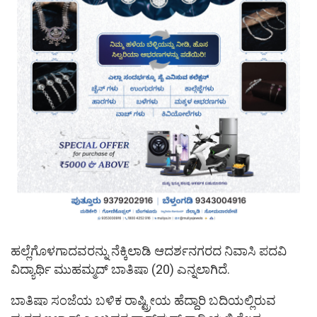
ಹಲ್ಲೆಗೊಳಗಾದವರನ್ನು ನೆಕ್ಕಿಲಾಡಿ ಆದರ್ಶನಗರದ ನಿವಾಸಿ ಪದವಿ
ವಿದ್ಯಾರ್ಥಿ ಮುಹಮ್ಮದ್ ಬಾತಿಷಾ (20) ಎನ್ನಲಾಗಿದೆ.
ಬಾತಿಷಾ ಸಂಜೆಯ ಬಳಿಕ ರಾಷ್ಟ್ರೀಯ ಹೆದ್ದಾರಿ ಬದಿಯಲ್ಲಿರುವ