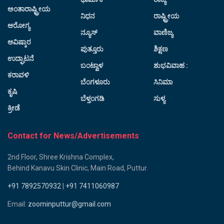
ಅಂತಾರಾಷ್ಟ್ರೀಯ
ನಿಧನ
ರಾಷ್ಟ್ರೀಯ
ಆರೋಗ್ಯ
ನ್ಯೂಸ್
ವಾಣಿಜ್ಯ
ಆವಿಷ್ಕಾರ
ಪುತ್ತೂರು
ಶಿಕ್ಷಣ
ಉದ್ಘಾಟನೆ
ಬಂಟ್ವಾಳ
ಶುಭವಿವಾಹ :
ಕರಾವಳಿ
ಬೆಂಗಳೂರು
ಸಿನಿಮಾ
ಕೃಷಿ
ಬೆಳ್ತಂಗಡಿ
ಸುಳ್ಯ
ಕ್ರೀಡೆ
Contact for News/Advertisements
2nd Floor, Shree Krishna Complex,
Behind Kanavu Skin Clinic, Main Road, Puttur.
+91 7892570932
|
+91 7411060987
Email:
zoominputtur@gmail.com