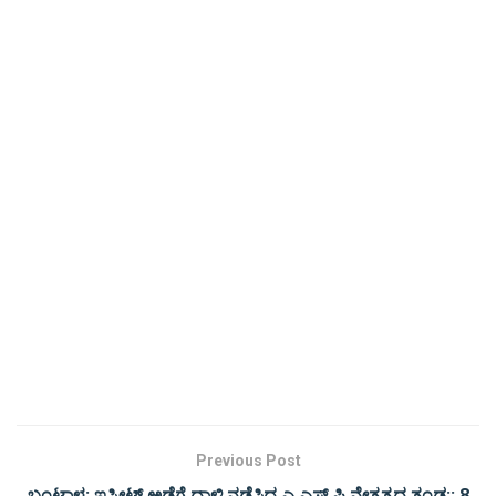
Previous Post
ಬಂಟ್ವಾಳ: ಇಸ್ಪೀಟ್ ಅಡ್ಡೆಗೆ ದಾಳಿ ನಡೆಸಿದ ಎ.ಎಸ್.ಪಿ ನೇತೃತ್ವದ ತಂಡ:; 8