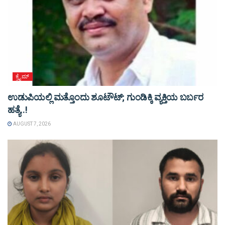
ಕ್ರೈಮ್
ಉಡುಪಿಯಲ್ಲಿ ಮತ್ತೊಂದು ಶೂಟೌಟ್‌; ಗುಂಡಿಕ್ಕಿ ವ್ಯಕ್ತಿಯ ಬರ್ಬರ
ಹತ್ಯೆ..!
AUGUST 7, 2026