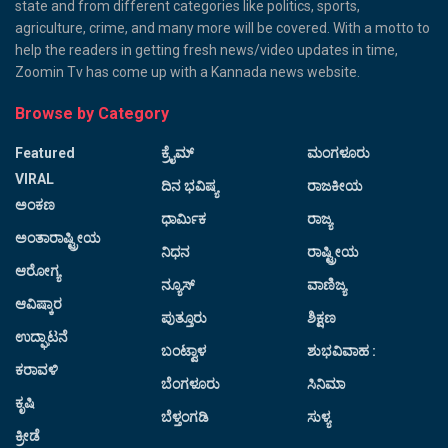
state and from different categories like politics, sports,
agriculture, crime, and many more will be covered. With a motto to
help the readers in getting fresh news/video updates in time,
Zoomin Tv has come up with a Kannada news website.
Browse by Category
Featured
ಕ್ರೈಮ್
ಮಂಗಳೂರು
VIRAL
ದಿನ ಭವಿಷ್ಯ
ರಾಜಕೀಯ
ಅಂಕಣ
ಧಾರ್ಮಿಕ
ರಾಜ್ಯ
ಅಂತಾರಾಷ್ಟ್ರೀಯ
ನಿಧನ
ರಾಷ್ಟ್ರೀಯ
ಆರೋಗ್ಯ
ನ್ಯೂಸ್
ವಾಣಿಜ್ಯ
ಆವಿಷ್ಕಾರ
ಪುತ್ತೂರು
ಶಿಕ್ಷಣ
ಉದ್ಘಾಟನೆ
ಬಂಟ್ವಾಳ
ಶುಭವಿವಾಹ :
ಕರಾವಳಿ
ಬೆಂಗಳೂರು
ಸಿನಿಮಾ
ಕೃಷಿ
ಬೆಳ್ತಂಗಡಿ
ಸುಳ್ಯ
ಕ್ರೀಡೆ