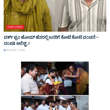
FEATURED
ವರ್ಕ್ ಫ್ರಂ ಹೋಮ್ ಹೆಸರಲ್ಲಿ ಜನರಿಗೆ ಕೋಟಿ ಕೋಟಿ ವಂಚನೆ –
ದಂಪತಿ ಅರೆಸ್ಟ್..!
AUGUST 7, 2026