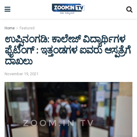
Home
Featured
ಉಪ್ಪಿನಂಗಡಿ: ಕಾಲೇಜ್ ವಿದ್ಯಾರ್ಥಿಗಳ
ಫೈಟಿಂಗ್ : ಇತ್ತಂಡಗಳ ಐವರು ಆಸ್ಪತ್ರೆಗೆ
ದಾಖಲು
November 19, 2021