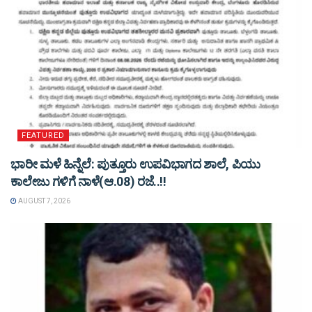
FEATURED
ಭಾರೀ ಮಳೆ ಹಿನ್ನೆಲೆ: ಪುತ್ತೂರು ಉಪವಿಭಾಗದ ಶಾಲೆ, ಪಿಯು
ಕಾಲೇಜು ಗಳಿಗೆ ನಾಳೆ(ಆ.08) ರಜೆ..!!
AUGUST 7, 2026