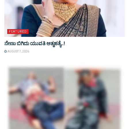
FEATURED
ನೇಣು ಬಿಗಿದು ಯುವತಿ ಆತ್ಮಹತ್ಯೆ..!
AUGUST 7, 2026