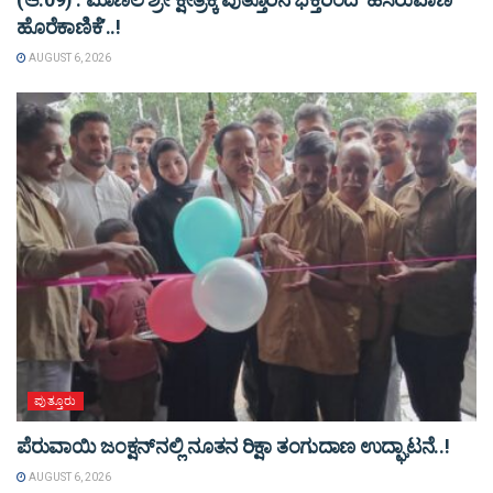
ಹೊರೆಕಾಣಿಕೆ’..!
AUGUST 6, 2026
ಪುತ್ತೂರು
ಪೆರುವಾಯಿ ಜಂಕ್ಷನ್‌ನಲ್ಲಿ ನೂತನ ರಿಕ್ಷಾ ತಂಗುದಾಣ ಉದ್ಘಾಟನೆ..!
AUGUST 6, 2026