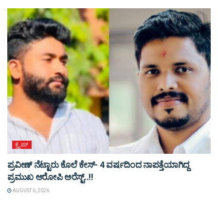
ಕ್ರೈಮ್
ಪ್ರವೀಣ್ ನೆಟ್ಟಾರು ಕೊಲೆ ಕೇಸ್‌- 4 ವರ್ಷದಿಂದ ನಾಪತ್ತೆಯಾಗಿದ್ದ
ಪ್ರಮುಖ ಆರೋಪಿ ಅರೆಸ್ಟ್‌..!!
AUGUST 6, 2026