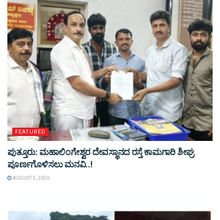
FEATURED
ಪುತ್ತೂರು: ಮಹಾಲಿಂಗೇಶ್ವರ ದೇವಸ್ಥಾನದ ರಸ್ತೆ ಕಾಮಗಾರಿ ಶೀಘ್ರ
ಪೂರ್ಣಗೊಳಿಸಲು ಮನವಿ..!
AUGUST 5, 2026