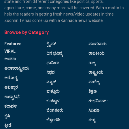
state and from different categories like politics, sports,
agriculture, crime, and many more will be covered. With a motto to
help the readers in getting fresh news/video updates in time,
Zoomin Tv has come up with a Kannada news website.
Browse by Category
Featured
ಕ್ರೈಮ್
ಮಂಗಳೂರು
VIRAL
ದಿನ ಭವಿಷ್ಯ
ರಾಜಕೀಯ
ಅಂಕಣ
ಧಾರ್ಮಿಕ
ರಾಜ್ಯ
ಅಂತಾರಾಷ್ಟ್ರೀಯ
ನಿಧನ
ರಾಷ್ಟ್ರೀಯ
ಆರೋಗ್ಯ
ನ್ಯೂಸ್
ವಾಣಿಜ್ಯ
ಆವಿಷ್ಕಾರ
ಪುತ್ತೂರು
ಶಿಕ್ಷಣ
ಉದ್ಘಾಟನೆ
ಬಂಟ್ವಾಳ
ಶುಭವಿವಾಹ :
ಕರಾವಳಿ
ಬೆಂಗಳೂರು
ಸಿನಿಮಾ
ಕೃಷಿ
ಬೆಳ್ತಂಗಡಿ
ಸುಳ್ಯ
ಕ್ರೀಡೆ