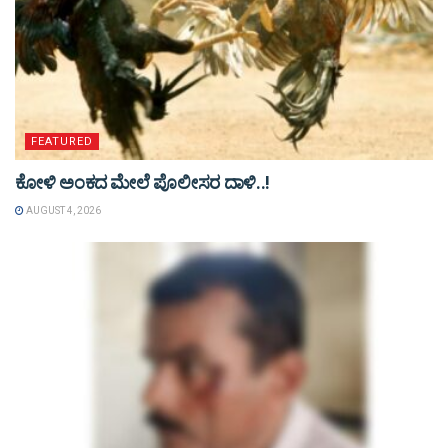
FEATURED
ಕೋಳಿ ಅಂಕದ ಮೇಲೆ ಪೊಲೀಸರ ದಾಳಿ..!
AUGUST 4, 2026