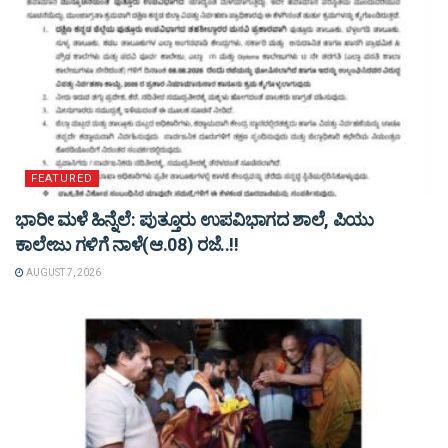
FEATURED
ಭಾರೀ ಮಳೆ ಹಿನ್ನೆಲೆ: ಪುತ್ತೂರು ಉಪವಿಭಾಗದ ಶಾಲೆ, ಪಿಯು
ಕಾಲೇಜು ಗಳಿಗೆ ನಾಳೆ(ಆ.08) ರಜೆ..!!
AUGUST 7, 2026