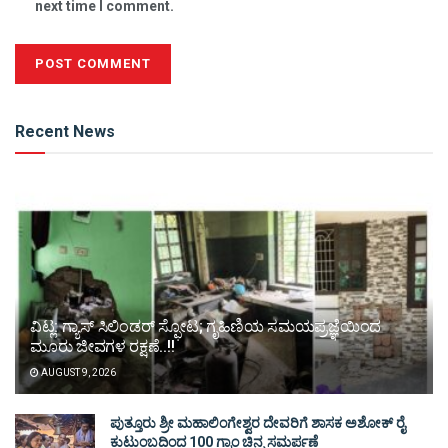
next time I comment.
Alternative:
Recent News
ವಿಟ್ಲ: ಗ್ಯಾಸ್ ಸಿಲಿಂಡರ್ ಸ್ಫೋಟ; ಗೃಹಿಣಿಯ ಸಮಯಪ್ರಜ್ಞೆಯಿಂದ
ಮೂರು ಜೀವಗಳ ರಕ್ಷಣೆ..!!
AUGUST 9, 2026
ಪುತ್ತೂರು ಶ್ರೀ ಮಹಾಲಿಂಗೇಶ್ವರ ದೇವರಿಗೆ ಶಾಸಕ ಅಶೋಕ್ ರೈ
ಕುಟುಂಬದಿಂದ 100 ಗ್ರಾಂ ಚಿನ್ನ ಸಮರ್ಪಣೆ