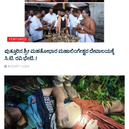
FEATURED
ಪುತ್ತೂರಿನ ಶ್ರೀ ಮಹತೋಭಾರ ಮಹಾಲಿಂಗೇಶ್ವರ ದೇವಾಲಯಕ್ಕೆ
ಸಿ.ಟಿ. ರವಿ ಭೇಟಿ..!
AUGUST 7, 2026