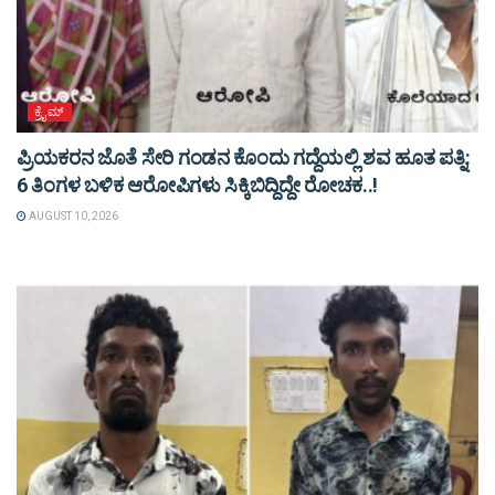
ಕ್ರೈಮ್
ಪ್ರಿಯಕರನ ಜೊತೆ ಸೇರಿ ಗಂಡನ ಕೊಂದು ಗದ್ದೆಯಲ್ಲಿ ಶವ ಹೂತ ಪತ್ನಿ:
6 ತಿಂಗಳ ಬಳಿಕ ಆರೋಪಿಗಳು ಸಿಕ್ಕಿಬಿದ್ದಿದ್ದೇ ರೋಚಕ..!
AUGUST 10, 2026