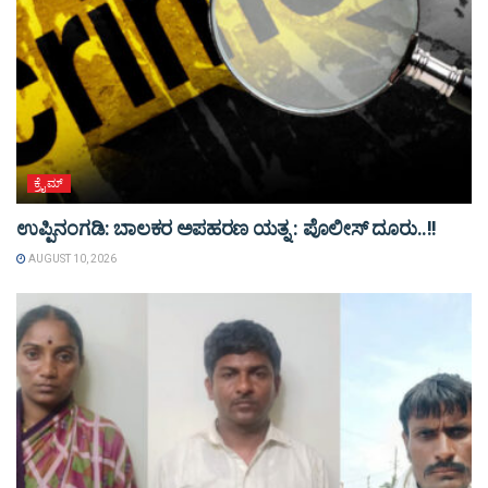
ಕ್ರೈಮ್
ಉಪ್ಪಿನಂಗಡಿ: ಬಾಲಕರ ಅಪಹರಣ ಯತ್ನ : ಪೊಲೀಸ್ ದೂರು..!!
AUGUST 10, 2026