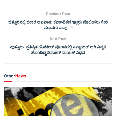
Previous Post
ಚಿತ್ತೂರಿನಲ್ಲಿ ಭೀಕರ ಅಪಘಾತ: ಕರ್ನಾಟಕದ ಇಬ್ಬರು ಪೊಲೀಸರು ಸೇರಿ
ಮೂವರು ಸಾವು…!!
Next Post
ಪುತ್ತೂರು: ಪ್ರತಿಷ್ಠಿತ ಹೊಟೇಲ್ ವೊಂದರಲ್ಲಿ ಸಪ್ಲಾಯರ್ ಆಗಿ ನಿವೃತಿ
ಹೊಂದಿದ್ದ ದಿವಾಕರ್ ನಾಯಕ್ ನಿಧನ
Other
News