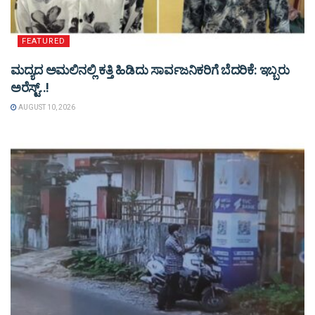
FEATURED
ಮದ್ಯದ ಅಮಲಿನಲ್ಲಿ ಕತ್ತಿ ಹಿಡಿದು ಸಾರ್ವಜನಿಕರಿಗೆ ಬೆದರಿಕೆ: ಇಬ್ಬರು
ಅರೆಸ್ಟ್..!
AUGUST 10, 2026