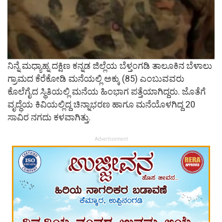
ನಿನ್ನೆ ಮಧ್ಯಾಹ್ನ ದಕ್ಷಿಣ ಕನ್ನಡ ಜಿಲ್ಲೆಯ ಬೆಳ್ತಂಗಡಿ ತಾಲೂಕಿನ ಬೆಳಾಲು
ಗ್ರಾಮದ ಕೆರೆಕೋಡಿ ಮನೆಯಲ್ಲಿ ಅಕ್ಕು (85) ಎಂಬುವವರು
ಕೊಲೆಗೈದ ಸ್ಥಿತಿಯಲ್ಲಿ ಮನೆಯ ಹಿಂಭಾಗ ಪತ್ತೆಯಾಗಿದ್ದರು. ಜೊತೆಗೆ
ವೃದ್ಧೆಯ ಕಿವಿಯಲ್ಲಿದ್ದ ಚಿನ್ನಾಭರಣ ಹಾಗೂ ಮನೆಯೊಳಗಿದ್ದ 20
ಸಾವಿರ ನಗದು ಕಳವಾಗಿತ್ತು.
Advertisement