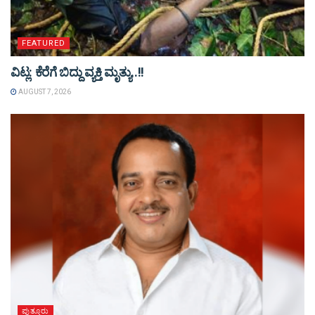
FEATURED
ವಿಟ್ಲ: ಕೆರೆಗೆ ಬಿದ್ದು ವ್ಯಕ್ತಿ ಮೃತ್ಯು..!!
AUGUST 7, 2026
ಪುತ್ತೂರು