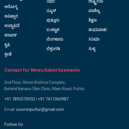
ನಿಧನ
ರಾಷ್ಟ್ರೀಯ
ಆರೋಗ್ಯ
ನ್ಯೂಸ್
ವಾಣಿಜ್ಯ
ಆವಿಷ್ಕಾರ
ಪುತ್ತೂರು
ಶಿಕ್ಷಣ
ಉದ್ಘಾಟನೆ
ಬಂಟ್ವಾಳ
ಶುಭವಿವಾಹ :
ಕರಾವಳಿ
ಬೆಂಗಳೂರು
ಸಿನಿಮಾ
ಕೃಷಿ
ಬೆಳ್ತಂಗಡಿ
ಸುಳ್ಯ
ಕ್ರೀಡೆ
Contact for News/Advertisements
2nd Floor, Shree Krishna Complex,
Behind Kanavu Skin Clinic, Main Road, Puttur.
+91 7892570932
|
+91 7411060987
Email:
zoominputtur@gmail.com
Follow Us