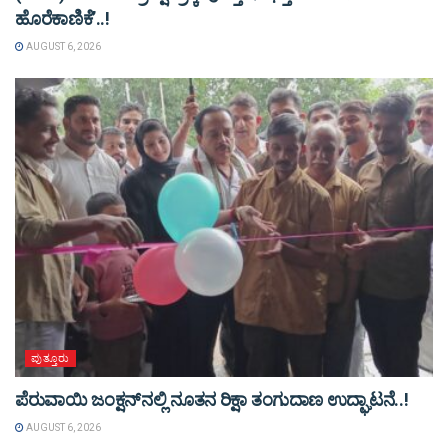
ಹೊರೆಕಾಣಿಕೆ’..!
AUGUST 6, 2026
ಪುತ್ತೂರು
ಪೆರುವಾಯಿ ಜಂಕ್ಷನ್‌ನಲ್ಲಿ ನೂತನ ರಿಕ್ಷಾ ತಂಗುದಾಣ ಉದ್ಘಾಟನೆ..!
AUGUST 6, 2026