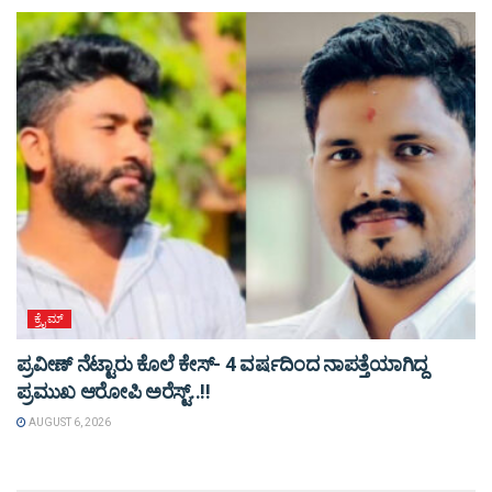
ಕ್ರೈಮ್
ಪ್ರವೀಣ್ ನೆಟ್ಟಾರು ಕೊಲೆ ಕೇಸ್‌- 4 ವರ್ಷದಿಂದ ನಾಪತ್ತೆಯಾಗಿದ್ದ
ಪ್ರಮುಖ ಆರೋಪಿ ಅರೆಸ್ಟ್‌..!!
AUGUST 6, 2026