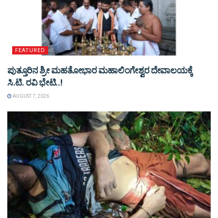
FEATURED
ಪುತ್ತೂರಿನ ಶ್ರೀ ಮಹತೋಭಾರ ಮಹಾಲಿಂಗೇಶ್ವರ ದೇವಾಲಯಕ್ಕೆ
ಸಿ.ಟಿ. ರವಿ ಭೇಟಿ..!
AUGUST 7, 2026