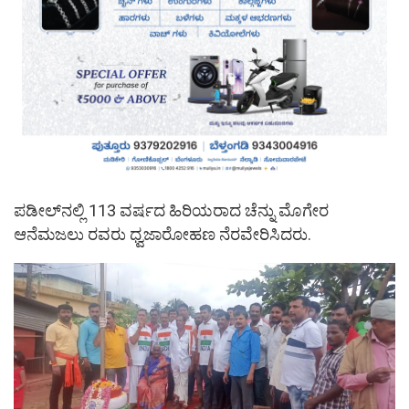
ಪಡೀಲ್‌ನಲ್ಲಿ 113 ವರ್ಷದ ಹಿರಿಯರಾದ ಚೆನ್ನು ಮೊಗೇರ
ಆನೆಮಜಲು ರವರು ಧ್ವಜಾರೋಹಣ ನೆರವೇರಿಸಿದರು.