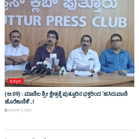
ಪುತ್ತೂರು
(ಆ.09) : ಮಾಣಿಲ ಶ್ರೀ ಕ್ಷೇತ್ರಕ್ಕೆ ಪುತ್ತೂರಿನ ಭಕ್ತರಿಂದ ‘ಹಸಿರುವಾಣಿ
ಹೊರೆಕಾಣಿಕೆ’..!
AUGUST 6, 2026