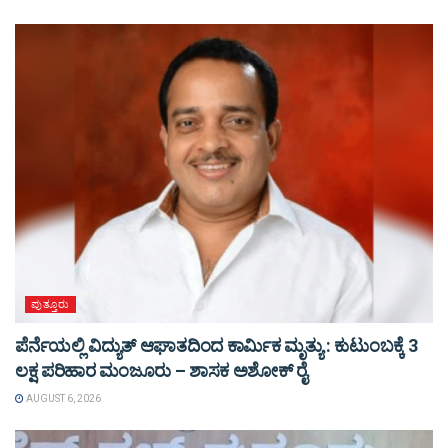
ಪುತ್ತೂರು
ಪೆರ್ನೆಯಲ್ಲಿ ವಿದ್ಯುತ್ ಆಘಾತದಿಂದ ಕಾರ್ಮಿಕ ಮೃತ್ಯು : ಕುಟುಂಬಕ್ಕೆ 3
ಲಕ್ಷ ಪರಿಹಾರ ಮಂಜೂರು – ಶಾಸಕ ಅಶೋಕ್ ರೈ
AUGUST 6, 2026