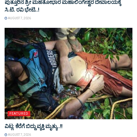
ಪುತ್ತೂರಿನ ಶ್ರೀ ಮಹತೋಭಾರ ಮಹಾಲಿಂಗೇಶ್ವರ ದೇವಾಲಯಕ್ಕೆ
ಸಿ.ಟಿ. ರವಿ ಭೇಟಿ..!
AUGUST 7, 2026
FEATURED
ವಿಟ್ಲ: ಕೆರೆಗೆ ಬಿದ್ದು ವ್ಯಕ್ತಿ ಮೃತ್ಯು..!!
AUGUST 7, 2026