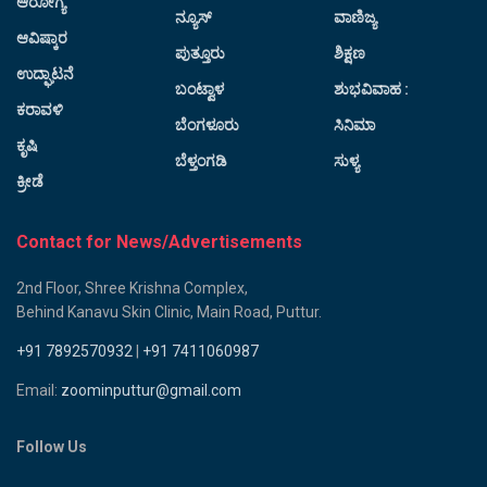
ಆರೋಗ್ಯ
ನ್ಯೂಸ್
ವಾಣಿಜ್ಯ
ಆವಿಷ್ಕಾರ
ಪುತ್ತೂರು
ಶಿಕ್ಷಣ
ಉದ್ಘಾಟನೆ
ಬಂಟ್ವಾಳ
ಶುಭವಿವಾಹ :
ಕರಾವಳಿ
ಬೆಂಗಳೂರು
ಸಿನಿಮಾ
ಕೃಷಿ
ಬೆಳ್ತಂಗಡಿ
ಸುಳ್ಯ
ಕ್ರೀಡೆ
Contact for News/Advertisements
2nd Floor, Shree Krishna Complex,
Behind Kanavu Skin Clinic, Main Road, Puttur.
+91 7892570932
|
+91 7411060987
Email:
zoominputtur@gmail.com
Follow Us