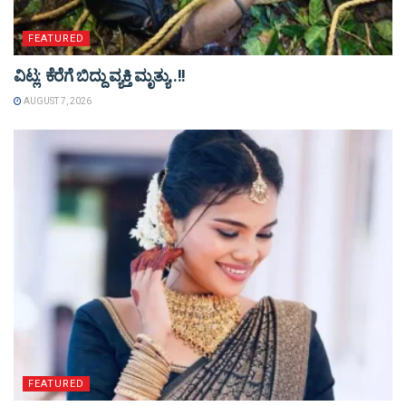
FEATURED
ವಿಟ್ಲ: ಕೆರೆಗೆ ಬಿದ್ದು ವ್ಯಕ್ತಿ ಮೃತ್ಯು..!!
AUGUST 7, 2026
FEATURED