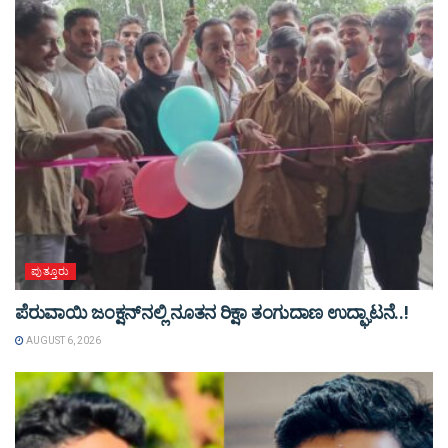
ಪುತ್ತೂರು
ಪೆರುವಾಯಿ ಜಂಕ್ಷನ್‌ನಲ್ಲಿ ನೂತನ ರಿಕ್ಷಾ ತಂಗುದಾಣ ಉದ್ಘಾಟನೆ..!
AUGUST 6, 2026