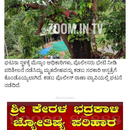
ಘಟನಾ ಸ್ಥಳಕ್ಕೆ ಮೆಸ್ಕಾಂ ಅಧಿಕಾರಿಗಳು, ಪೊಲೀಸರು ಭೇಟಿ ನೀಡಿ
ಪರಿಶೀಲನೆ ನಡೆಸಿದ್ದು, ಮೃತದೇಹವನ್ನು ಕಡಬ ಸರಕಾರಿ ಆಸ್ಪತ್ರೆಗೆ
ಕೊಂಡೊಯ್ಯಲಾಗಿದೆ. ಕಡಬ ಪೊಲೀಸ್ ಠಾಣಾ ವ್ಯಾಪಿಯಲ್ಲಿ ಘಟನೆ
ನಡೆದಿದೆ.
Advertisement