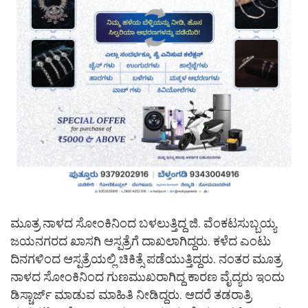
ಮೂತ್ರ ನಾಳದ ಸೋಂಕಿನಿಂದ ಬಳಲುತ್ತಿದ್ದ ಜಿ. ವೆಂಕಟಸುಬ್ಬಯ್ಯ
ಜಯನಗರದ ಖಾಸಗಿ ಆಸ್ಪತ್ರೆಗೆ ದಾಖಲಾಗಿದ್ದರು. ಕಳೆದ ಎಂಟು
ದಿನಗಳಿಂದ ಆಸ್ಪತ್ರೆಯಲ್ಲಿ ಚಿಕಿತ್ಸೆ ಪಡೆಯುತ್ತಿದ್ದರು. ನಂತರ ಮೂತ್ರ
ನಾಳದ ಸೋಂಕಿನಿಂದ ಗುಣಮುಖರಾಗಿದ್ದ ಕಾರಣ ವೈದ್ಯರು ಇಂದು
ಡಿಸ್ಚಾರ್ಜ್ ಮಾಡುವ ಮಾಹಿತಿ ನೀಡಿದ್ದರು. ಆದರೆ ತಡರಾತ್ರಿ