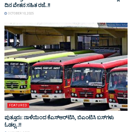
ದಿನ ವೇತನ ಸಹಿತ ರಜೆ..!!
OCTOBER 10, 2025
FEATURED
ಪುತ್ತೂರು: ನಾಳೆಯಿಂದ ಕೆಎಸ್​ಆರ್​ಟಿಸಿ, ಬಿಎಂಟಿಸಿ ಬಸ್​ಗಳು​
ಓಡಲ್ಲ..!!