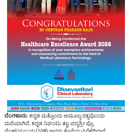
ಬೆಂಗಳೂರು:
ಕನ್ನಡ ಮತ್ತೊಂದು ಅಮೂಲ್ಯ ರತ್ನವೊಂದು
ಮರೆಯಾಗಿದೆ. ಕನ್ನಡ ನಿಘಂಟು ತಜ್ಞ ಪದ್ಮಶ್ರೀ ಪ್ರೊ.
ವೆಂಕಟಸುಬ್ಬಯ್ಯ(108) ಅವರು ಕೊನೆಯುಸಿರೆಳೆದಿದ್ದಾರೆ.