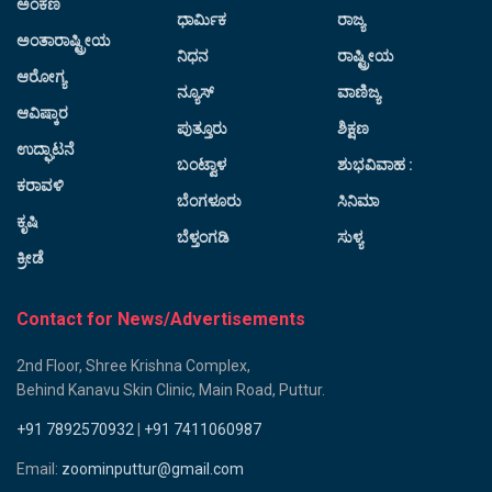
ಅಂಕಣ
ಧಾರ್ಮಿಕ
ರಾಜ್ಯ
ಅಂತಾರಾಷ್ಟ್ರೀಯ
ನಿಧನ
ರಾಷ್ಟ್ರೀಯ
ಆರೋಗ್ಯ
ನ್ಯೂಸ್
ವಾಣಿಜ್ಯ
ಆವಿಷ್ಕಾರ
ಪುತ್ತೂರು
ಶಿಕ್ಷಣ
ಉದ್ಘಾಟನೆ
ಬಂಟ್ವಾಳ
ಶುಭವಿವಾಹ :
ಕರಾವಳಿ
ಬೆಂಗಳೂರು
ಸಿನಿಮಾ
ಕೃಷಿ
ಬೆಳ್ತಂಗಡಿ
ಸುಳ್ಯ
ಕ್ರೀಡೆ
Contact for News/Advertisements
2nd Floor, Shree Krishna Complex,
Behind Kanavu Skin Clinic, Main Road, Puttur.
+91 7892570932
|
+91 7411060987
Email:
zoominputtur@gmail.com