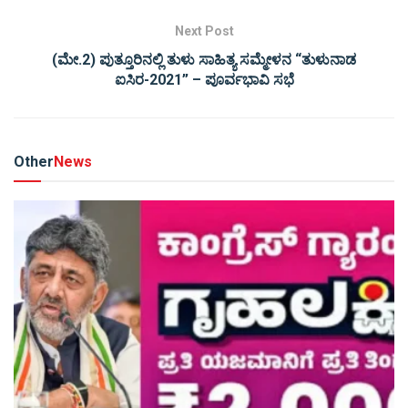
Next Post
(ಮೇ.2) ಪುತ್ತೂರಿನಲ್ಲಿ ತುಳು ಸಾಹಿತ್ಯ ಸಮ್ಮೇಳನ “ತುಳುನಾಡ
ಐಸಿರ-2021” – ಪೂರ್ವಭಾವಿ ಸಭೆ
Other
News