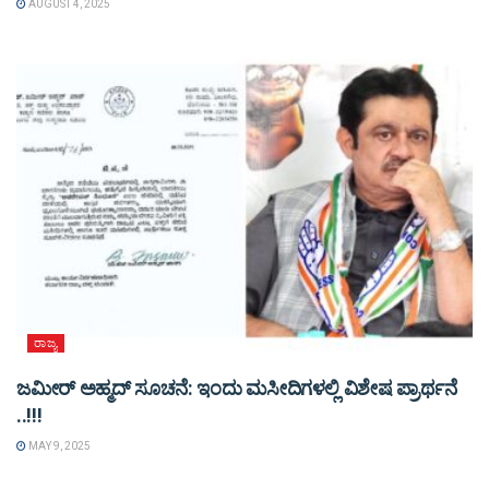
AUGUST 4, 2025
ರಾಜ್ಯ
ಜಮೀರ್ ಅಹ್ಮದ್ ಸೂಚನೆ: ಇಂದು ಮಸೀದಿಗಳಲ್ಲಿ ವಿಶೇಷ ಪ್ರಾರ್ಥನೆ
..!!!
MAY 9, 2025