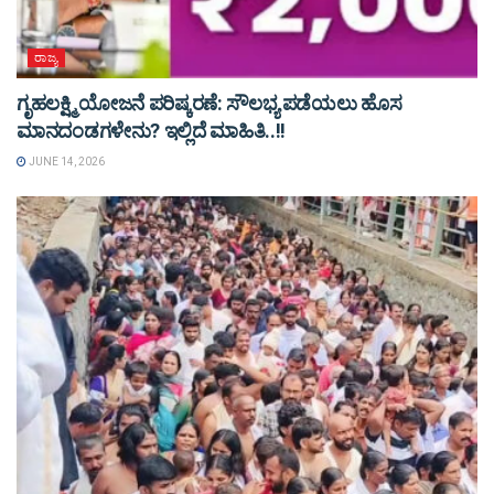
ರಾಜ್ಯ
ಗೃಹಲಕ್ಷ್ಮಿ ಯೋಜನೆ ಪರಿಷ್ಕರಣೆ: ಸೌಲಭ್ಯ ಪಡೆಯಲು ಹೊಸ
ಮಾನದಂಡಗಳೇನು? ಇಲ್ಲಿದೆ ಮಾಹಿತಿ..!!
JUNE 14, 2026