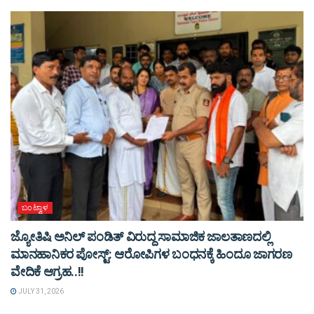
ಬಂಟ್ವಾಳ
ಜ್ಯೋತಿಷಿ ಅನಿಲ್ ಪಂಡಿತ್ ವಿರುದ್ದ ಸಾಮಾಜಿಕ ಜಾಲತಾಣದಲ್ಲಿ
ಮಾನಹಾನಿಕರ ಪೋಸ್ಟ್: ಆರೋಪಿಗಳ ಬಂಧನಕ್ಕೆ ಹಿಂದೂ ಜಾಗರಣ
ವೇದಿಕೆ ಆಗ್ರಹ..!!
JULY 31, 2026