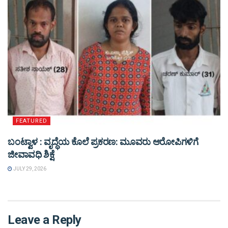
FEATURED
ಬಂಟ್ವಾಳ : ವೃದ್ಧೆಯ ಕೊಲೆ ಪ್ರಕರಣ: ಮೂವರು ಆರೋಪಿಗಳಿಗೆ
ಜೀವಾವಧಿ ಶಿಕ್ಷೆ
JULY 29, 2026
Leave a Reply