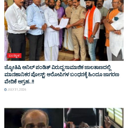
ಬಂಟ್ವಾಳ
ಜ್ಯೋತಿಷಿ ಅನಿಲ್ ಪಂಡಿತ್ ವಿರುದ್ದ ಸಾಮಾಜಿಕ ಜಾಲತಾಣದಲ್ಲಿ
ಮಾನಹಾನಿಕರ ಪೋಸ್ಟ್: ಆರೋಪಿಗಳ ಬಂಧನಕ್ಕೆ ಹಿಂದೂ ಜಾಗರಣ
ವೇದಿಕೆ ಆಗ್ರಹ..!!
JULY 31, 2026