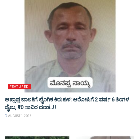
FEATURED
ಅಪ್ರಾಪ್ತ ಬಾಲಕಿಗೆ ಲೈಂಗಿಕ ಕಿರುಕುಳ: ಆರೋಪಿಗೆ 2 ವರ್ಷ 6 ತಿಂಗಳ
ಜೈಲು, ₹40 ಸಾವಿರ ದಂಡ..!!
AUGUST 1, 2026