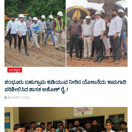
ಬಂಟ್ವಾಳ
ಶಂಭೂರು ಬಹುಗ್ರಾಮ ಕುಡಿಯುವ ನೀರಿನ ಯೋಜನೆಯ ಕಾಮಗಾರಿ
ಪರಿಶೀಲಿಸಿದ ಶಾಸಕ ಅಶೋಕ್ ರೈ..!
AUGUST 1, 2026