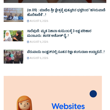
(ಆ.09) : ಮಾಣಿಲ ಶ್ರೀ ಕ್ಷೇತ್ರಕ್ಕೆ ಪುತ್ತೂರಿನ ಭಕ್ತರಿಂದ ‘ಹಸಿರುವಾಣಿ
ಹೊರೆಕಾಣಿಕೆ’..!
AUGUST 6, 2026
ಸಾರೆಪುಣಿ: ಮೃತ ನಿಶಾನಾ ಕುಟುಂಬಕ್ಕೆ 3 ಲಕ್ಷ ಪರಿಹಾರ
ಮಂಜೂರು: ಶಾಸಕ ಅಶೋಕ್ ರೈ..!
AUGUST 6, 2026
ಪೆರುವಾಯಿ ಜಂಕ್ಷನ್‌ನಲ್ಲಿ ನೂತನ ರಿಕ್ಷಾ ತಂಗುದಾಣ ಉದ್ಘಾಟನೆ..!
AUGUST 6, 2026