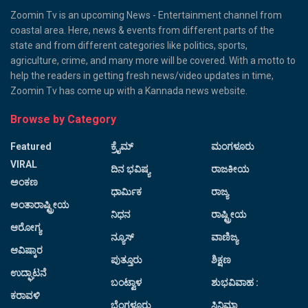
Zoomin Tv is an upcoming News - Entertainment channel from
coastal area. Here, news & events from different parts of the
state and from different categories like politics, sports,
agriculture, crime, and many more will be covered. With a motto to
help the readers in getting fresh news/video updates in time,
Zoomin Tv has come up with a Kannada news website.
Browse by Category
Featured
ಕ್ರೈಮ್
ಮಂಗಳೂರು
VIRAL
ದಿನ ಭವಿಷ್ಯ
ರಾಜಕೀಯ
ಅಂಕಣ
ಧಾರ್ಮಿಕ
ರಾಜ್ಯ
ಅಂತಾರಾಷ್ಟ್ರೀಯ
ನಿಧನ
ರಾಷ್ಟ್ರೀಯ
ಆರೋಗ್ಯ
ನ್ಯೂಸ್
ವಾಣಿಜ್ಯ
ಆವಿಷ್ಕಾರ
ಪುತ್ತೂರು
ಶಿಕ್ಷಣ
ಉದ್ಘಾಟನೆ
ಬಂಟ್ವಾಳ
ಶುಭವಿವಾಹ :
ಕರಾವಳಿ
ಬೆಂಗಳೂರು
ಸಿನಿಮಾ