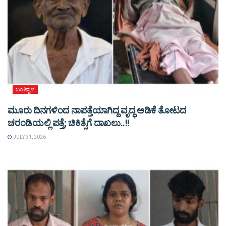
ಬಂಟ್ವಾಳ
ಮೂರು ದಿನಗಳಿಂದ ನಾಪತ್ತೆಯಾಗಿದ್ದ ವೃದ್ಧ ಅಡಿಕೆ ತೋಟದ
ಚರಂಡಿಯಲ್ಲಿ ಪತ್ತೆ; ಚಿಕಿತ್ಸೆಗೆ ದಾಖಲು..!!
JULY 31, 2026