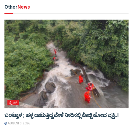
Other
News
ಕ್ರೈಮ್
ಬಂಟ್ವಾಳ ; ಹಳ್ಳ ದಾಟುತ್ತಿದ್ದ ವೇಳೆ ನೀರಿನಲ್ಲಿ ಕೊಚ್ಚಿ ಹೋದ ವ್ಯಕ್ತಿ..!
AUGUST 3, 2026